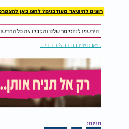
הריקבון של הפירות והירקות שלכם. זהו מְכָל 
וולקני. על המצע הזה הטמיעו חומר שסופח את 
רוצים להישאר מעודכנים? לחצו כאן להצטרפות ל
המקרר. בדקנו את המוצר בעצמנו במשך מספר ח
והירקות החזיקו מעמד זמן רב משמעותית.
הירשמו לניוזלטר שלנו ותקבלו את כל החדשו
ולמה כל זה חשוב? כי מלבד החיסכון הכלכלי (כ
עשירים יותר בוויטמינים ונוגדי חמצון, ככה נק
מצאתם טעות בכתבה? כתבו לנו
במחלות קשות. תהיו בריאים!
תגיות: