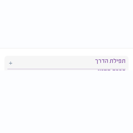
תפילת הדרך
ברכת המזון
יהדות
סידור תפילה
בריאות
חגים ומועדים