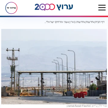
שידור חי
דף הבית
חדשות
חדשות בארץ
שני אזרחים ישראלים חצו בטעות לירדן - נעצרו ושוחררו
גבול ירדן. (צילום: Jamal Awad/Flash90)