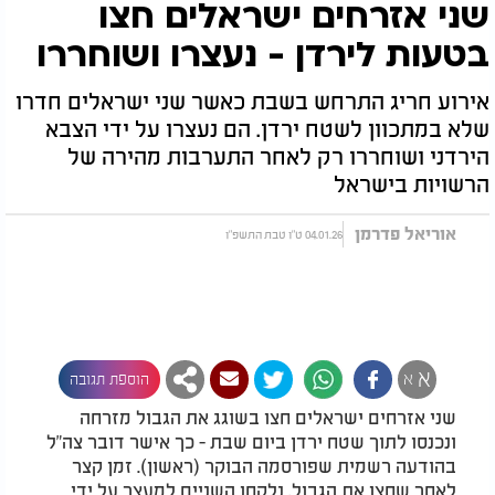
שני אזרחים ישראלים חצו
בטעות לירדן - נעצרו ושוחררו
אירוע חריג התרחש בשבת כאשר שני ישראלים חדרו
שלא במתכוון לשטח ירדן. הם נעצרו על ידי הצבא
הירדני ושוחררו רק לאחר התערבות מהירה של
הרשויות בישראל
אוריאל פדרמן
04.01.26 ט"ו טבת התשפ"ו
א
א
הוספת תגובה
שני אזרחים ישראלים חצו בשוגג את הגבול מזרחה
ונכנסו לתוך שטח ירדן ביום שבת - כך אישר דובר צה"ל
בהודעה רשמית שפורסמה הבוקר (ראשון). זמן קצר
לאחר שחצו את הגבול, נלקחו השניים למעצר על ידי