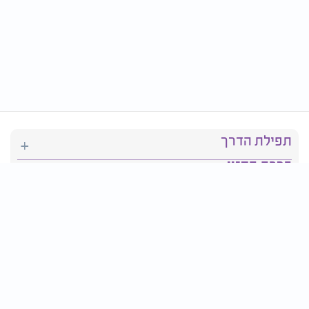
תפילת הדרך
ברכת המזון
יהדות
סידור תפילה
בריאות
חגים ומועדים