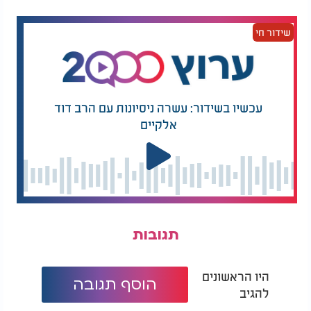
פלפל שחור גרוס
להגשה:
שידור חי
חופן עלי נענע
חופן עלי כוסברה
אופן ההכנה:
עכשיו בשידור: עשרה ניסיונות עם הרב דוד
מחממים תנור מראש ל־220 מעלות, במצב גריל.
אלקיים
בתבנית חסינת חום מערבבים היטב את מיץ התפוזים, שמן הזית,
גרידת התפוז והלימון, מיץ הלימון, הסויה, הג’ינג’ר, השום, הצ’ילי,
הכמון, הדבש והקורנפלור. מתבלים במלח ופלפל.
מוסיפים את חלקי העוף לתבנית, הופכים אותם כך שיצופו היטב
ברוטב, ומניחים להשריה של כחצי שעה לפחות.
מסירים את הכיסוי ומכניסים את התבנית לתנור לצלייה של כ־25
תגובות
דקות.
מוציאים, הופכים את חלקי העוף ומחזירים לתנור לצלייה נוספת
היו הראשונים
של כ־25 דקות, עד שהעוף שחום והרוטב מסמיך ומבריק.
הוסף תגובה
להגיב
לפני ההגשה מפזרים מעל עלי נענע וכוסברה קצוצים.