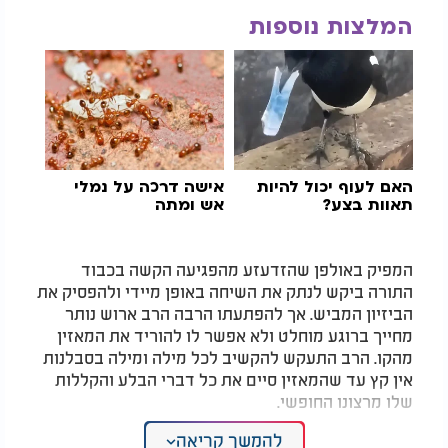
המלצות נוספות
האם לעוף יכול להיות
אישה דרכה על נמלי
תאוות בצע?
אש ומתה
המפיק באולפן שהזדעזע מהפגיעה הקשה בכבוד
התורה ביקש לנתק את השיחה באופן מיידי ולהפסיק את
הביזיון המביש. אך להפתעתו הרבה הרב ארוש נותר
מחייך ברוגע מוחלט ולא אפשר לו להוריד את המאזין
מהקו. הרב התעקש להקשיב לכל מילה ומילה בסבלנות
אין קץ עד שהמאזין סיים את כל דברי הבלע והקללות
שלו מרצונו החופשי.
להמשך קריאה
כשהסתיימה השיחה והמאזין נותק לבסוף, פנה הרב