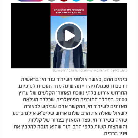
Play
מזעזע: מאזין קילל את הרב ארוש - התגובה של הרב תדהים אתכם
Video
בימים ההם, כאשר אולפני השידור עוד היו בראשית
דרכם והטכנולוגיה הייתה שונה מזו המוכרת לנו כיום,
התרחש אירוע בלתי נשכח מאחורי הקלעים של ערוץ
2000. במהלך התוכנית הפופולרית שכללה העלאת
מאזינים לשידור חי, התקשר אדם שביקש לכאורה
לשאול שאלה את הרב שלום ארוש שליט"א. אולם ברגע
שהיה בשידור חי, פצח המאזין בצרור של קללות
והשמצות קשות כלפי הרב, תוך שהוא מנסה להלבין את
פניו ברבים.