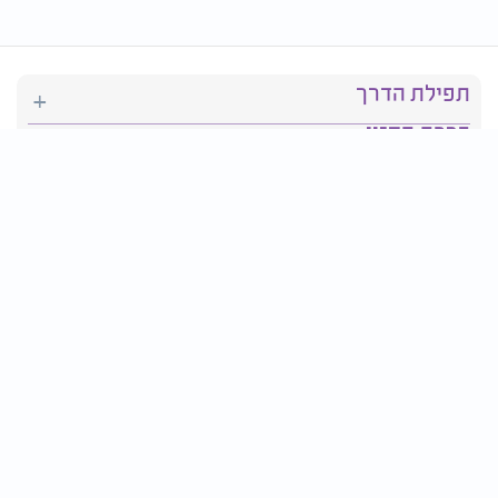
תפילת הדרך
ברכת המזון
יהדות
סידור תפילה
בריאות
חגים ומועדים