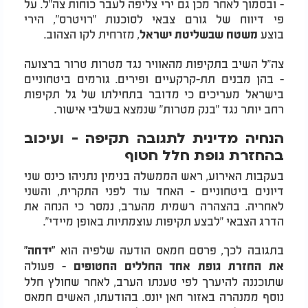
- ובסמוך לאחר מכן גם ירי צליפה לעבר כוחות צה"ל. על
פי דיווח של גורם צבאי לסוכנות "רויטרס", הירי
בוצע
, מזרחית לקו הצהוב.
משטח שבשליטת ישראל
צה"ל השיב בתקיפות מהאוויר נגד מטרות טרור ברצועה
- בהן מבנים תת-קרקעיים ופירים. גורמים ביטחוניים
בישראל מעריכים כי מדובר בתחילתו של גל תקיפות
רחב יותר נגד "בנק מטרות" שנמצא בשלבי אישור.
הנחיה מדינית לתגובה תקיפה - ועיכוב
בהחזרת גופת חלל חטוף
בעקבות האירוע, ראש הממשלה בנימין נתניהו כינס שני
דיונים ביטחוניים - האחד עוד לפני התקרית, והשני
לאחריה. בהצהרה רשמית מהערב, נמסר כי הנחה את
הדרג הצבאי "לבצע תקיפות עוצמתיות באופן מיידי".
בתגובה לכך, פרסם חמאס הודעה שלפיה הוא
"ידחה"
- פעולה
את החזרת גופת אחד החללים החטופים
שתוכננה להיערך לפי טענתו הערב, לאחר שחולץ חלל
נוסף ממנהרה באזור חאן יונס. בהודעתו, האשים חמאס