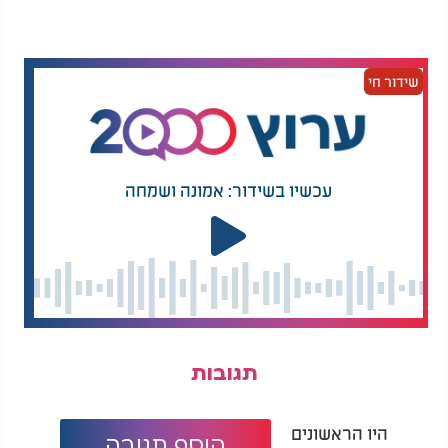
צה"ל. "אין מדובר בקשיים
לוגיסטיים, אלא בהתנהלות
מכוונת".
שידור חי
ההסכם - ומה שלא קוים: חמאס התחייב
להשיב את כלל החללים תוך 72 שעות
ההסכם הנוכחי מול חמאס קובע כי עליו להשיב את
כלל
עכשיו בשידור: אמונה ושמחה
. בפועל, נמסרו
החטופים - חיים וחללים - בתוך 72 שעות
20 חטופים חיים, ו-15 גופות חללים מתוך 28 שהיו בידו
בתחילת ההסכם. נכון לשעות הערב נותרו
13 חללים
ברצועת עזה.
חטופים
המלצות נוספות
תגובות
היו הראשונים
הוסף תגובה