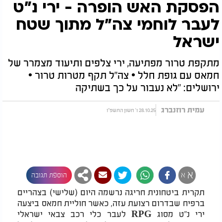
הפסקת האש הופרה - ירי נ"ט
לעבר לוחמי צה"ל מתוך שטח
ישראל
מתקפת טרור מפתיעה, ירי צלפים ותיעוד מצמרר של
חמאס עם גופת חלל • צה"ל תקף מטרות טרור •
ירושלים: "לא נעבור על כך בשתיקה
עמית רוזנברג
28.10.25 ו' חשון התשפ"ו
א
א
הוספת תגובה
תקרית ביטחונית חריגה נרשמה היום (שלישי) בצהריים
ברפיח שבדרום רצועת עזה, כאשר חוליית חמאס ביצעה
ירי נ"ט מסוג RPG לעבר כלי רכב צבאי ישראלי