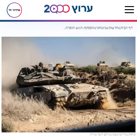
שידור חי
דף הבית
חדשות
ביטחוני
הפסקת האש הופרה - ירי נ"ט לעבר לוחמי צה"ל מתוך שטח ישראל
כוחות צה״ל ברצועה. (צילום: דובר צה״ל)