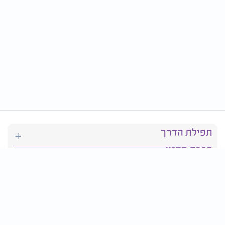
תפילת הדרך
ברכת המזון
יהדות
סידור תפילה
בריאות
חגים ומועדים