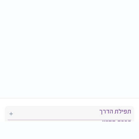
תפילת הדרך
ברכת המזון
יהדות