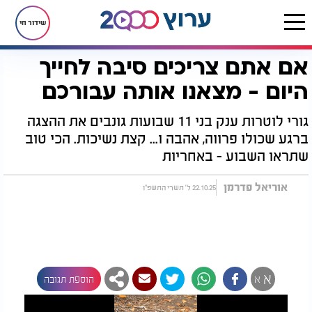
שידור חי
אם אתם צריכים סיבה לחייך
דף הבית
רץ בוואטסאפ
אם אתם צריכים סיבה לחייך היום - מצאנו אותה עבורכם
היום - מצאנו אותה עבורכם
גורי לוטרות ענק בני 11 שבועות גונבים את ההצגה
ברגע שכולו פרווה, אהבה ו... קצת נשיכות. הכי טוב
שתראו השבוע - באחריות
אוריאל פדרמן
22.10.25 ל' תשרי התשפ"ו
א
א
הוספת תגובה