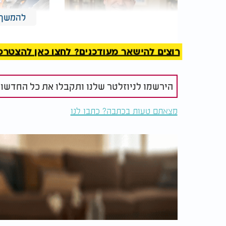
להמשך 
רוצים להישאר מעודכנים? לחצו כאן להצטרפות ל
טל סמל בנס אישי מרגש:
7 טיפים לבי
"ניצלתי ממוות בחג הפסח"
שמנצחים את
לפי חכמת ה
הירשמו לניוזלטר שלנו ותקבלו את כל החדשו
איזון עדין - גם אבא וגם ערכים
מצאתם טעות בכתבה? כתבו לנו
כאשר הילדים מרגישים שאמא "בוחרת צד", הם 
הוא תחושה שיש אהבה יציבה לשני הצדדים: גם 
יחוש שאשתו "בחרה נגדו", הוא עלול להתרחק יו
הפכה אותי ל'רע',
-
זה נותן לו סיכוי להתקרב
.
בית של נועם ושלום