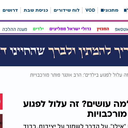
ה
מתכונים
VOD
לוח שידורים
כניסת שבת
דרושים
אטסאפ
המגזין
גדולי ישראל ממליצים
ילדים
מענה ההלכה
 עלול לפגוע בילדים": הרב אונגר פותר מורכבויות
ה עושים? זה עלול לפגוע
מורכבויות
"אילן", על הדרך לשמור על יציבות, כבוד