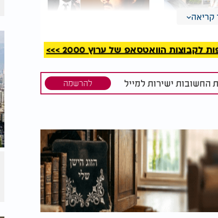
קריאה
קבוצות הוואטסאפ של ערוץ 2000 >>>
טחון ואמונה
למה נשים מדברות יותר
 הפחד -
מגברים? הרב שניר
צדיקים
בתובנה לחיים
ת החשובות ישירות למייל
להרשמה
עלולים לחוות קרע פנימי. מה ששומר עליהם
לאבא וגם לערכים. ובמקביל, גם הבעל - אם
תר. אך אם הוא מרגיש:
גם אם אני חלש, היא לא