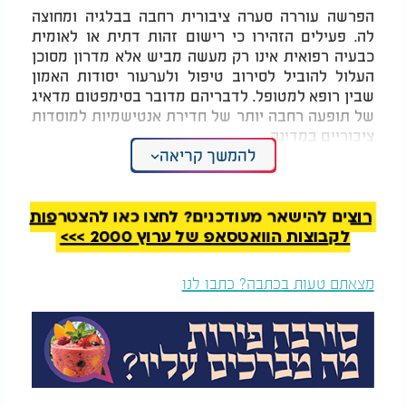
הפרשה עוררה סערה ציבורית רחבה בבלגיה ומחוצה
לה. פעילים הזהירו כי רישום זהות דתית או לאומית
כבעיה רפואית אינו רק מעשה מביש אלא מדרון מסוכן
העלול להוביל לסירוב טיפול ולערעור יסודות האמון
שבין רופא למטופל. לדבריהם מדובר בסימפטום מדאיג
של תופעה רחבה יותר של חדירת אנטישמיות למוסדות
ציבוריים במדינה
.
להמשך קריאה
המקרה בבלגיה מציב בפני מערכת הבריאות והחברה
כולה מראה מטרידה: רופא המשלב עמדות פוליטיות
ושנאה דתית במסגרת עבודתו הרפואית. הדרישה לנקוט
רוצים להישאר מעודכנים? לחצו כאן להצטרפות
צעדים תקיפים אינה רק קריאה להגנה על זכויות החולה
לקבוצות הוואטסאפ של ערוץ 2000 >>>
היהודי אלא גם מאבק על שמירת עקרונות היסוד של
האתיקה הרפואית ואמון הציבור ברפואה
מצאתם טעות בכתבה? כתבו לנו