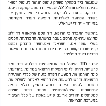
שנפגעה ביד במהלך משחק טיפוס הגיעה לטיפול רפואי
בבית החולים
AZ Zeno
שבעיירת הנופש קנוקה הייסט.
בבדיקה שנערכה לה קבע הרופא כי מצבה תקין אך
בשדה המיועד לאלרגיות הופיעה הערה מקוממת
במיוחד - "יהודי ישראלי
".
בהמשך התברר כי הרופא, ד"ר קסם ארקאווזי רדיולוג
ממוצא עיראקי, פרסם בעבר ברשתות החברתיות תכנים
בעלי אופי אנטי ישראלי ואנטישמי מובהק ובהם
קריקטורות קשות נגד יהודים ותמונות גרפיות המציגות
חרדים באור מפלצתי
.
ארגון
JID
הפועל נגד אנטישמיות בבלגיה פנה מיד
לרשויות החוק ולגופי הפיקוח הרפואי במדינה. בהודעתו
כינה הארגון את המעשה הפרה בוטה של כללי האתיקה
הרפואית ודרש להשעות את הרופא לאלתר ולשלול את
רישיונו. לטענת הארגון רופא המפיץ בגלוי שנאה
אנטישמית ואיסלאמיסטית מהווה סכנה ישירה
למטופלים יהודים אך גם פוגע באמון של כלל הציבור
במערכת הבריאות
.