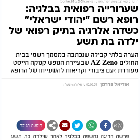
היוצרים זכאי לבקש את הסרת הסרטון מ-
contact@tv2000.co.il
)
שערורייה רפואית בבלגיה:
רופא רשם "יהודי ישראלי"
כשדה אלרגיה בתיק רפואי של
ילדה בת תשע
הערה בלתי קבילה שנכתבה במסמך רשמי בבית
החולים AZ Zeno שבעיירת הנופש קנוקה הייסט
מעוררת זעם ציבורי וקריאות להשעייתו של הרופא
אוריאל פדרמן
02.09.25 ט' אלול התשפ"ה
א
א
הוספת תגובה
פרשה חריגה נחשפה בבלגיה לאחר שילדה בת תשע