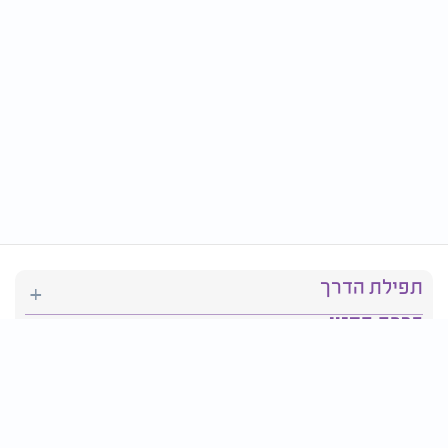
תפילת הדרך
ברכת המזון
יהדות
סידור תפילה
בריאות