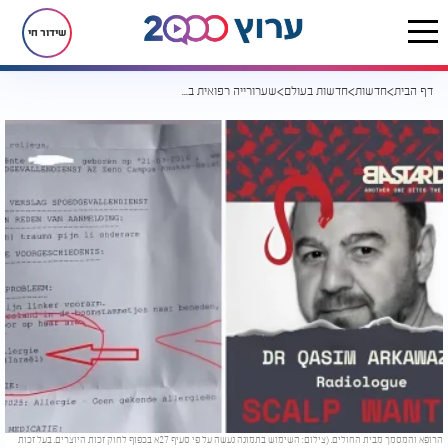
שידור חי
דף הבית
חדשות
חדשות בעולם
שערורייה רפואית בבלגיה: רופא רשם "יהודי ישראלי" כשדה אלרגיה בתיק רפואי של ילדה בת תשע
הרופא והמסמך מבית החולים. (צילום: השימוש בתמונה נעשה על פי סעיף 27א בכפוף לחוק זכות היוצרים. בעל זכות