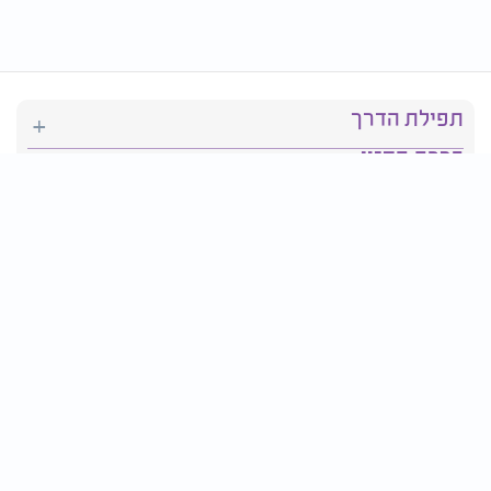
תפילת הדרך
ברכת המזון
יהדות
סידור תפילה
בריאות
חגים ומועדים