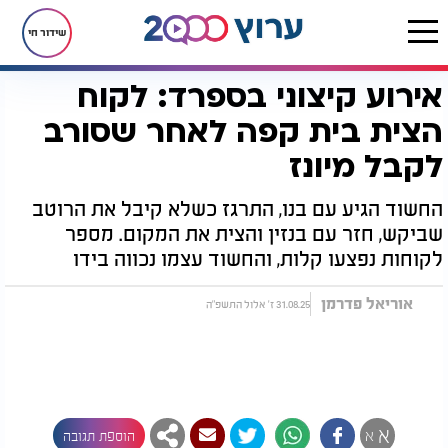
שידור חי
אירוע קיצוני בספרד: לקוח
דף הבית
חדשות
חדשות בעולם
אירוע קיצוני בספרד: לקוח הצית בית קפה לאחר שסורב לקבל מיונז
הצית בית קפה לאחר שסורב
לקבל מיונז
החשוד הגיע עם בנו, התרגז כשלא קיבל את הרוטב
שביקש, חזר עם בנזין והצית את המקום. מספר
לקוחות נפצעו קלות, והחשוד עצמו נכווה בידו
אוריאל פדרמן
31.08.25 ז' אלול התשפ"ה
א
א
הוספת תגובה