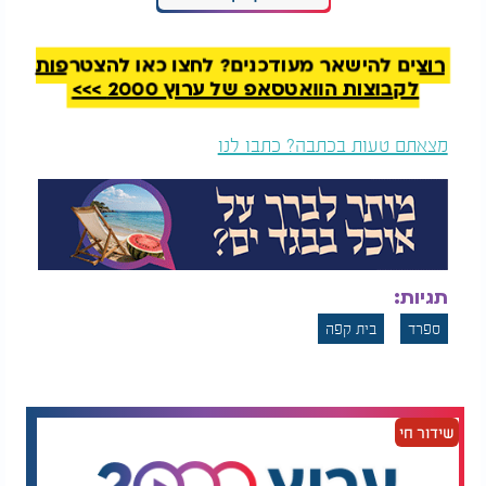
החשוד אותר לאחר זמן קצר ונעצר. על פי המשטרה
מדובר באדם שמוכר לגורמי הרווחה ובשלב זה נבדקת
מצבו הנפשי.
רוצים להישאר מעודכנים? לחצו כאן להצטרפות
לקבוצות הוואטסאפ של ערוץ 2000 >>>
בבדיקה ראשונית קבעו החוקרים כי ככל הנראה הרקע
לאירוע הוא תסכול של הלקוח מהיעדר מיונז שהוביל
מצאתם טעות בכתבה? כתבו לנו
להתפרצות אלימה ובלתי נשלטת.
תגיות:
ספרד
בית קפה
שידור חי