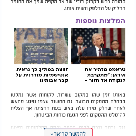
סמוכה רכש בקבוק בנזין שב אל הקפה שפך את החומר
הדליק על הדלפק והצית אותו.
המלצות נוספות
טראמפ מזהיר את
זוועה בפולין: כך נראית
איראן: "מתקרבת
אנטישמיות מודרנית על
לנקודת אל חזור -
קבר אבותינו
נשקול תגובה חסרת
תקדים"
באותו זמן שהו במקום עשרות לקוחות אשר נמלטו
בבהלה מהמקום הבוער. גם החשוד עצמו נפגע מהאש
לאחר שחלק מידו עלה באש בעת ההצתה אך הצליח
להימלט מהמקום לפני הגעת כוחות הביטחון.
נזק נרחב נגרם לבית הקפה וכמה מהלקוחות נפצעו
להמשך קריאה
באורח קל כתוצאה משאיפת עשן ונפילות בעת המנוסה.