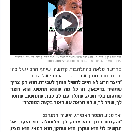
Play
הרב יגאל כהן. (צילום: השימוש בסרטון נעשה על פי סעיף 27א בכפוף לחוק זכות היוצרים. בעל זכות
Video
היוצרים זכאי לבקש את הסרת הסרטון מ-
contact@tv2000.co.il
)
בדרשה מלאה בהתלהבות קדושה, שיתף הרב יגאל כהן
תובנה חדה מתוך שדה הקרב הרוחני של הדור:
"היצר הרע לא חייב להפיל אותך לעבירה. הוא רק צריך
שתהיה בדיכאון. זה כל מה שהוא מחפש. הוא רוצה
שתקום בלי חשק, שתלך עם לב כבד, שתחשוב שחסר
לך, שמר לך, שלא תראה את האור בקצה המנהרה"
ואז מגיע המסר האמיתי, הישיר, המנחם:
"והקדוש ברוך הוא צועק לך מלמעלה: בני היקר, אל
תקשיב לו! הוא שקרן, הוא שחקן, הוא רמאי. הוא מציג