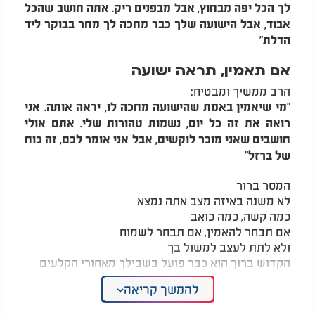
לך הכל יפה מבחוץ, אבל מבפנים ריק. אתה חושב שהכל
אבוד, אבל הישועה שלך כבר מחכה לך מחר בבוקר ליד
הדלת"
אם תאמין, תראה ישועה
הרב ממשיך ומבטיח:
"מי שיאמין באמת שהישועה מחכה לו, יראה אותה. אני
רואה את זה כל יום, נשמות טהורות שלי. אתם אולי
חושבים שאני מוכר לוקשים, אבל אני אומר לכם, זה כוח
של ברזל"
המסר ברור
לא משנה באיזה מצב אתה נמצא
כמה קשה, כמה כואב
אם תבחר להאמין, אם תבחר לשמוח
ולא לתת לעצב למשול בך
הקדוש ברוך הוא כבר פועל בשבילך מאחורי הקלעים
להמשך קריאה
כי השמחה היא לא תוצאה, היא בחירה
והיא הכלי שמביא איתו את הברכה