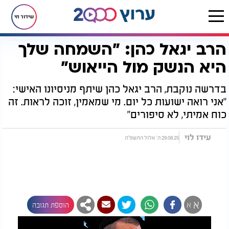
שידור חי
הרב יגאל כהן: "השמחה שלך
דף הבית
יהדות
הרב יגאל כהן: "השמחה שלך היא הנשק מול הייאוש"
היא הנשק מול הייאוש"
בדרשה נוקבת, הרב יגאל כהן שיתף מניסיונו האישי:
"אני רואה ישועות כל יום. מי שמאמין, זוכה לראות. זה
כוח אמיתי, לא סיפורים"
עידו לוי
29.08.25 ה' אלול התשפ"ה
א
א
הוספת תגובה