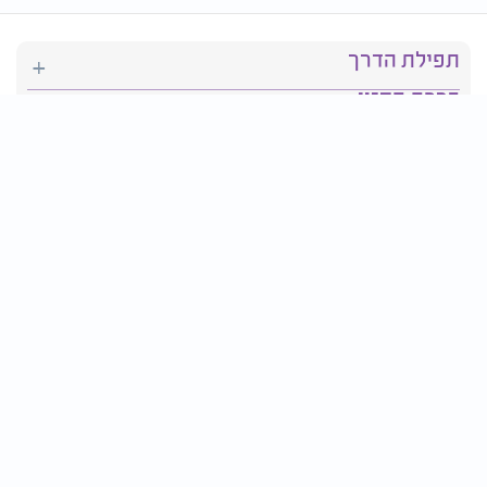
תפילת הדרך
ברכת המזון
יהדות
סידור תפילה
בריאות
חגים ומועדים
פרטים ליצירת קשר:
טלפון : 2610*