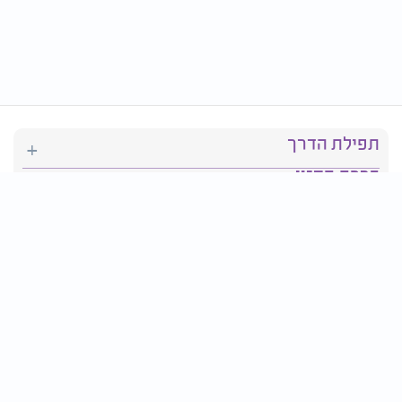
תפילת הדרך
ברכת המזון
יהדות
סידור תפילה
בריאות
חגים ומועדים