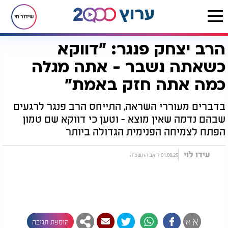
שידור חי
הרב יצחק פנגר: "דווקא
דף הבית
יהדות
הרב יצחק פנגר: "דווקא כשאתה נשבר - אתה מגלה כמה אתה חזק באמת"
כשאתה נשבר - אתה מגלה
כמה אתה חזק באמת"
בדברים מעוררי השראה, התייחס הרב פנגר לרגעים
שבהם נדמה שאין מוצא - וטען כי דווקא שם טמון
הפתח לצמיחה הפנימית הגדולה ביותר
עידו לוי
01.08.25 ז' אב התשפ"ה
א
א
הוספת תגובה