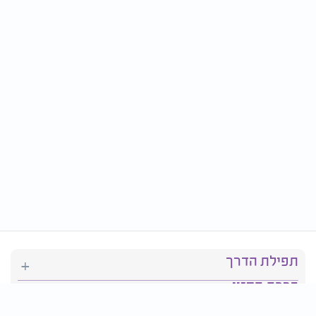
תפילת הדרך
ברכת המזון
יהדות