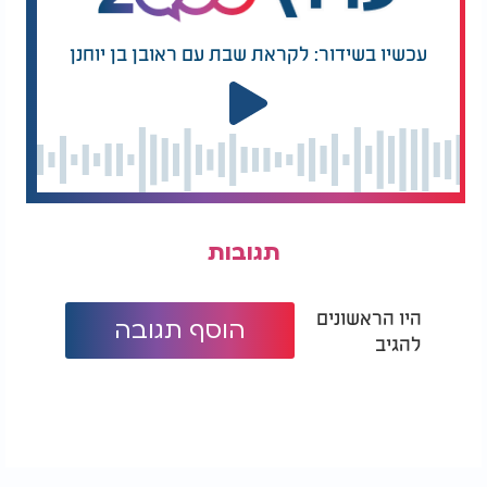
נראה, נבין, נתמודד. אחר כך נחשוב איך עושים.
עכשיו בשידור: לקראת שבת עם ראובן בן יוחנן
אבל ההכרעה הבסיסית היא ברורה: "עלה נעלה - וירשנו
אותה!" נאח"כ נראה ונדבר איך 'עלה נעלה', אבל זה ודאי
- שעלו נעלה.
כאשר כלב משתיק את העם, קמים המרגלים ומשיבים:
"לא נוכל לעלות... ונהי בעינינו כחגבים וכן היינו
בעיניהם".
המלצות נוספות
תגובות
היו הראשונים
הוסף תגובה
להגיב
עם נבחר - התנהגות
הרב אריה לוין: מה
נבחרת
ההבדל בין דְּעוּאֵל
לרְעוּאֵל - ואיך שתיקה
הופכת לקִרבה אלוקית