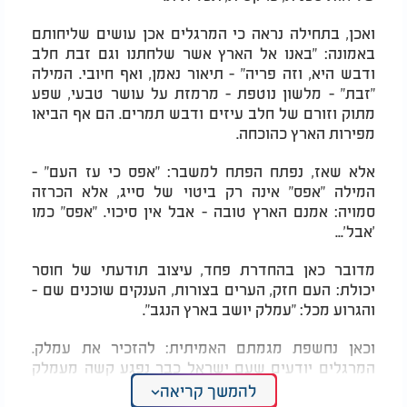
ואכן, בתחילה נראה כי המרגלים אכן עושים שליחותם
באמונה: "באנו אל הארץ אשר שלחתנו וגם זבת חלב
ודבש היא, וזה פריה" - תיאור נאמן, ואף חיובי. המילה
"זבת" - מלשון נוטפת - מרמזת על עושר טבעי, שפע
מתוק וזורם של חלב עיזים ודבש תמרים. הם אף הביאו
מפירות הארץ כהוכחה.
אלא שאז, נפתח הפתח למשבר: "אפס כי עז העם" -
המילה "אפס" אינה רק ביטוי של סייג, אלא הכרזה
סמויה: אמנם הארץ טובה - אבל אין סיכוי. "אפס" כמו
'אבל'...
מדובר כאן בהחדרת פחד, עיצוב תודעתי של חוסר
יכולת: העם חזק, הערים בצורות, הענקים שוכנים שם -
והגרוע מכל: "עמלק יושב בארץ הנגב".
וכאן נחשפת מגמתם האמיתית: להזכיר את עמלק.
המרגלים יודעים שעם ישראל כבר נפגע קשה מעמלק
בעבר - והם בוחרים לפתוח דווקא בו, כדי לעורר פחד,
להמשך קריאה