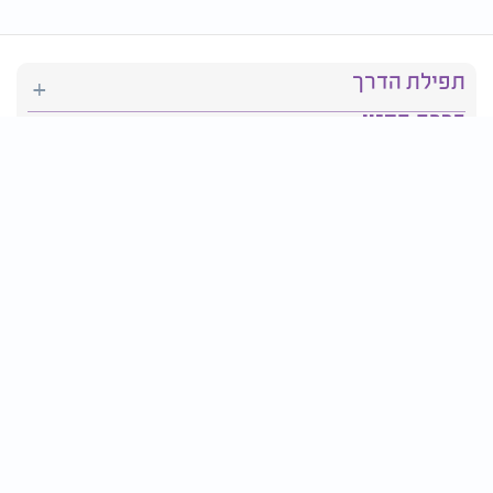
תפילת הדרך
ברכת המזון
יהדות
סידור תפילה
בריאות
חגים ומועדים
פרטים ליצירת קשר: