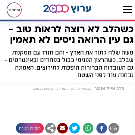
שידור חי
כשהלב לא רוצה לראות טוב -
דף הבית
יהדות
לקראת שבת
כשהלב לא רוצה לראות טוב - גם עין הרואה ניסים לא תאמין
גם עין הרואה ניסים לא תאמין
משה שלח לתור את הארץ - והם חזרו עם מסקנות
שבלב. כשהרצון הפנימי כבול בפחדים ובאינטרסים -
גם העובדות הברורות הופכות לתירוצים. האמונה
נבחנת עוד לפני השטח
הרב אייל אונגר
19.06.25 כ"ג סיון התשפ"ה, עודכן 13:00 23.06.25
א
א
הוספת תגובה