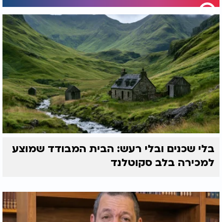
ומכאן, כשליבם כבר ננעל, אח"כ באו "סיבות" - עמלק
בדרום, ענקים בחברון, ערים בצורות - אבל הסיבות לא
יצרו את הפחד, אלא הלב יצר את הסיבות.
זה עומק דברי שלמה המלך: "מכל משמר נצור לבך - כי
ממנו תוצאות חיים". הלב הוא שמייצר את התוצאה.
ההיגיון, ההסברים, התירוצים - כולם באים אחר הרצון.
האדם לא "מגיב" למציאות - אלא מפרש אותה דרך עיניו
של הלב.
ולכן, אילו לא חטאו המרגלים - לא היו צריכים כלל
למלחמה. ארץ ישראל הייתה נפתחת בפניהם כמו דלת
שמחכה ליד אוהבת שתדחוף אותה באמונה. אבל לאחר
חטאם - נפל הדור מדרגת הביטחון. ומכאן מתחילה דרך
בלי שכנים ובלי רעש: הבית המבודד שמוצע
חדשה: נשק, טנקים, טילים, כיפת ברזל.
למכירה בלב סקוטלנד
לא בגלל שאלו הדרכים הנכונות - אלא כי ירדנו
מהמדרגה. כשאין ביטחון - צריך השתדלות. כשהאמונה
נשמטת - באה הטכניקה במקומה.
כך גם קרה עם המעפילים - אותם אנשים שאמרו "הננו