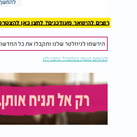
להמשך 
וודאו שהתיונים עשויים מנייר טבעי ולא מחומר
ועלולות אף להזיק למיקרואורגניזמים החשובי
רוצים להישאר מעודכנים? לחצו כאן להצטרפות ל
- אם מופיע ריח לא נעים, יש ל
שימו לב לריחות
בקומפוסט.
הירשמו לניוזלטר שלנו ותקבלו את כל החדשו
לא רק לדשא - גם לקומפוסט
מצאתם טעות בכתבה? כתבו לנו
למי שמתחזק קומפוסטר ביתי, תיונים הם תוספ
מוסיפים חומציות מתונה, מעודדים פעילות בקט
בתוך התרכובת. השילוב של תיונים עם עלים יבש
מייצר קומפוסט מאוזן שיכול להזין כל גינה, ג
"זה פתרון זול, זמין, ובעיקר -
"זה מאפשר לחובבי גינון לקח
מצמחים בריאים יותר לאורך זמ