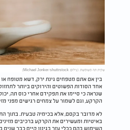
שקית תה משומשת. (צילום: Michael Jonker/shuttrstock)
בין אם אתם מטפחים גינת ירק, דשא מטופח או ע
אחד הסודות הפשוטים והירוקים ביותר לתחזוקת
שנראה כי סיימו את תפקידם אחרי כוס תה, יכו
הקרקע, וגם לשמור על צמחים רגישים מפני מזי
לא מדובר בקסם, אלא בכימיה טבעית. בתוך הת
באיטיות ומעשירים את הקרקע ברכיבים מזינים -
השימוש בהם ככלי עזר בגינון קיים כבר שנים בק