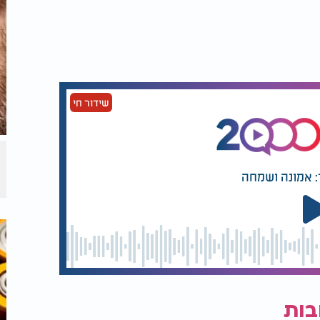
 הגינה שלכם תגיד תודה.
שידור חי
: אמונה ושמחה
בות