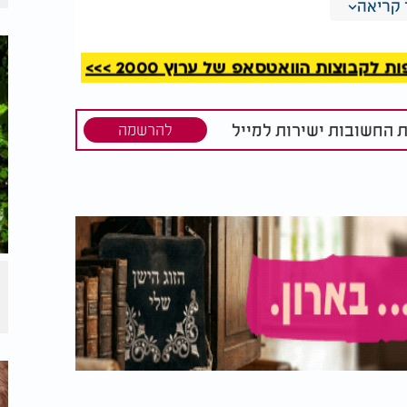
קריאה
- שקיות סינתטיות לא מתפרקות באדמה
 פלסטי
ם לתחזוקת קרקע בריאה.
קבוצות הוואטסאפ של ערוץ 2000 >>>
הסיר את התיונים מיד, או לעבור לשימוש
ת החשובות ישירות למייל
להרשמה
ת נהדרת לערימת הפסולת האורגנית. הם
ריאלית מועילה, ושומרים על רמת לחות מאוזנת
ים, גזם וחומרי מטבח כמו קליפות ירקות -
ם באקלים יבש וקשה כמו בישראל.
 מחזורי", מסכמת יועצת לגינון בר-קיימא.
ת אחריות על הסביבה וגם ליהנות
ן."