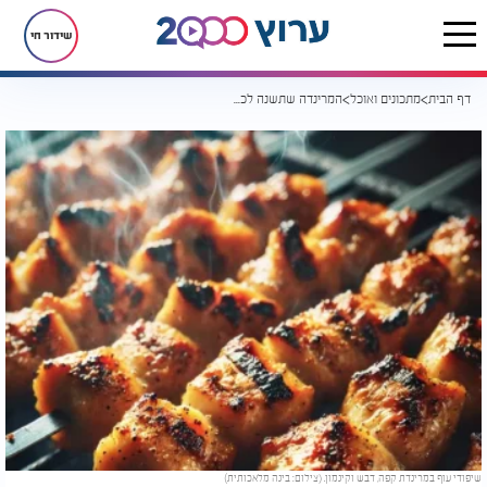
שידור חי
דף הבית
מתכונים ואוכל
המרינדה שתשנה לכם את המנגל: קפה, דבש וקינמון - כן, זה עובד בגדול
שיפודי עוף במרינדת קפה, דבש וקינמון. (צילום: בינה מלאכותית)