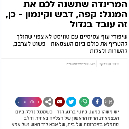
המרינדה שתשנה לכם את
המנגל: קפה, דבש וקינמון - כן,
זה עובד בגדול
שיפודי עוף עסיסיים עם טוויסט לא צפוי שהולך
להטריף את כולם ביום העצמאות - פשוט לערבב,
להשרות ולצלות
דוד שריקי
30.04.25 ב' אייר התשפ"ה
א
א
הוספת תגובה
יש משהו כמעט פיוטי ברגע הזה - כשמנגל נדלק ביום
העצמאות, הריח הראשון של הצלייה באוויר, והלב
מתמלא בזיכרונות של בית, של אבא ליד האש ושל אמא