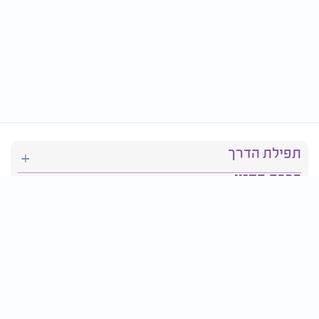
תפילת הדרך
ברכת המזון
יהדות
סידור תפילה
בריאות
חגים ומועדים