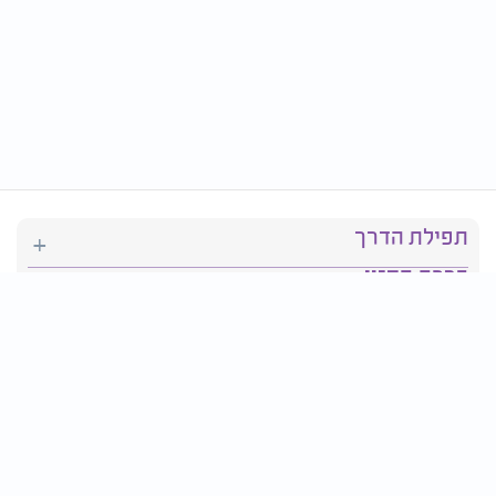
תפילת הדרך
ברכת המזון
יהדות
סידור תפילה
בריאות
חגים ומועדים