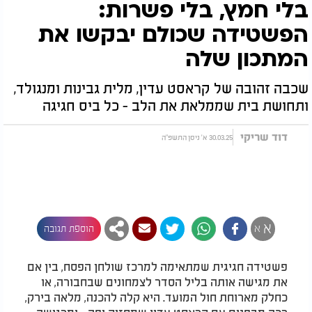
בלי חמץ, בלי פשרות:
הפשטידה שכולם יבקשו את
המתכון שלה
שכבה זהובה של קראסט עדין, מלית גבינות ומנגולד,
ותחושת בית שממלאת את הלב - כל ביס חגיגה
דוד שריקי
30.03.25 א' ניסן התשפ"ה
א
א
הוספת תגובה
פשטידה חגיגית שמתאימה למרכז שולחן הפסח, בין אם
את מגישה אותה בליל הסדר לצמחונים שבחבורה, או
כחלק מארוחת חול המועד. היא קלה להכנה, מלאה בירק,
רכה מבפנים עם קראסט עדין שמחזיק יפה - ומרגישה