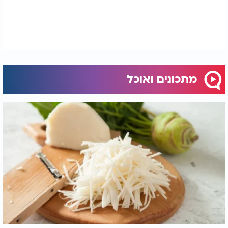
הרכבה ואפייה:
יוצקים את המלית על הקראסט האפוי חלקית.
אופים כ-35 דקות, עד שהפשטידה מזהיבה ומתייצבת.
מתכונים ואוכל
הגשה
הפשטידה נהדרת חמה או בטמפרטורת החדר, והיא גם
שורדת היטב חימום חוזר.
מומלץ להגיש עם סלט עשבי תיבול טריים (כוסברה,
פטרוזיליה, נענע) בליווי לימון ושמן זית - שמרעננים כל
ביס.
אם את צריכה אותה גם
, זה פשוט - רק וודאי
ללא גלוטן
שכל חומרי הגלם (בעיקר קמח המצה והגבינות)
מאושרים ככאלה.
ואם את שומרת
- אשמח
לאוכלי אבקת אפייה או לא
להתאים לפי ההחמרות בבית.