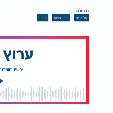
מכשיר חיוני או כלי ממכר?
המחקר אינו מוכיח כי הטלפונים החכמים 
תגיות:
מצביע על קשר ברור בין פעילות מוחית הק
טלפונים
התמכרויות
מחקר
חכמים. "אנחנו עדיין לא יודעים אילו מרכ
תגובה מוחית כזו", מסבירים החוקרים. "י
התראות או שימוש במדיה חברתית - שמעו
לאן זה מוביל מכאן?
חוקרי מוח רבים מסכימים כי השפעת הטל
מתפתח - עם השלכות פוטנציאליות משמע
עכשיו בשידור
הראשון הוצג לפני 
המוחיות של השימוש האינטנסיבי בטלפוני
ככל שהמחקר בתחום הזה יתקדם, ייתכן שנ
אינו רק הרגל - אלא תופעה נוירולוגית בע
שלנו מעידים על כך שהשימוש בטלפונים 
עמוקות", מסכמים החוקרים. "אם נבין את