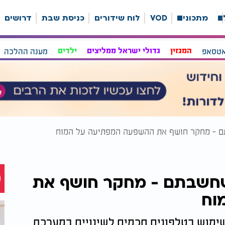
ה
מתכונים
VOD
לוח שידורים
כניסת שבת
דרושים
אטסאפ
המגזין
גדולי ישראל ממליצים
ילדים
מענה ההלכה
ם - מחקר חושף את ההשפעה המפתיעה על המוח
שחשבתם - מחקר חושף את
וח
שימוש בטלפונים חכמים לשינויים במערכת