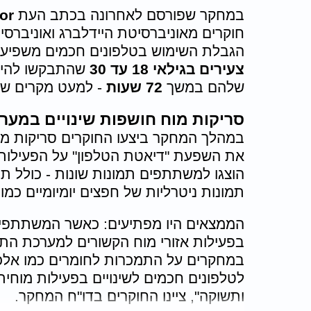
במחקר שפורסם לאחרונה בכתב העת
or
חוקרים מאוניברסיטת היידלברג ואוניברסי
הגבלת השימוש בטלפונים חכמים משפיעה
צעירים בגילאי 18 עד 30
שהתבקשו להימנ
שלהם במשך
72 שעות
- למעט מקרים של
סריקות מוח חושפות שינויים במער
הוצגו למשתתפים תמונות שונות - כולל תמ
תמונות ניטרליות של חפצים יומיומיים כמו 
הממצאים היו מפתיעים: כאשר המשתתפים 
בפעילות אזורי מוח הקשורים למערכת התג
במחקרים על התמכרות לחומרים כמו אלכוהו
לטלפונים חכמים לשינויים בפעילות מוחית
ותשוקה", ציינו החוקרים בדו"ח המחקר.