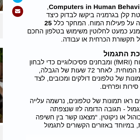
,
Computers in Human Behavi
טת קלן בגרמניה ביקשו לבדוק כיצד
 על פעילות המוח. המחקר כלל
25
ע כמעט לחלוטין משימוש בטלפון החכם
 תקשורת הכרחית או עבודה.
כת התגמול
במהלך המחקר ביצעו החוקרים סריקות מוח (fMRI) ומבחנים פסיכולוגיים כדי לבחון
את השפעת "דיאטת הטלפון" על הפעילות המוחית. לאחר 72 שעות של הגבלה,
ונות של טלפונים דולקים ומכובים, לצד
סירות ופרחים.
ראו תמונות של טלפונים, נרשמה עלייה
מול - תגובה הדומה לזו שנצפתה
ל או ניקוטין. "מצאנו קשר בין חשיפה
, במיוחד באזורים הקשורים לתגמול