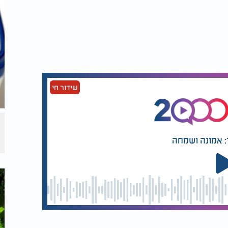
גורמים להתמכרות באופן מוחלט - אך הוא
שורה לתגמול ובין השימוש בטלפונים
יבים בשימוש בטלפון הם אלו שמעוררים
יתכן שישנם היבטים מסוימים - כמו קבלת
ררים תגובה ממכרת חזקה יותר".
שידור חי
פונים החכמים על המוח היא תחום מחקר
ותיות. "אנחנו רק בתחילת הדרך בהבנת
האופן שבו הטכנולוגיה משפיעה על המוח האנושי", מציין אחד החוקרים. "ה-iPhone
: אמונה ושמחה
פחות מ-20 שנה - אנחנו רק מתחילים להבין את ההשלכות
ם חכמים".
גלה כי שימוש מוגזם בטלפונים חכמים
לת מאפיינים דומים להתמכרות. "הנתונים
חכמים משפיע על מערכות מוחיות
 המנגנונים המוחיים שמאחורי ההתמכרות