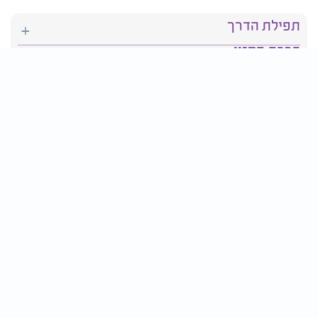
תפילת הדרך
ברכת המזון
יהדות
סידור תפילה
בריאות
חגים ומועדים
פרטים ליצירת קשר:
טלפון : 2610*