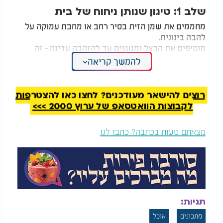
שלב 1: טיגון שנותן ניחוח של בית
מחממים את שמן הזית בסיר רחב או מחבת עמוקה על
להבה בינונית.
מוסיפים את הבצל ומטגנים עד להזהבה עדינה - זה
הרגע שבו הבית מתמלא בריח של התחלה טובה.
להמשך קריאה
מוסיפים את השום הכתוש ומערבבים בעדינות עוד
כחצי דקה, רק עד שעולה הריח המתקתק-חרפרף.
רוצים להישאר מעודכנים? לחצו כאן להצטרפות
שלב 2: הבטטה נכנסת לתמונה
לקבוצות הוואטסאפ של ערוץ 2000 >>>
מוסיפים את קוביות הבטטה, מערבבים, ומטגנים קלות
כ-5 דקות, עד שהיא מתחילה להתרכך ומקבלת צבע
מצאתם טעות בכתבה? כתבו לנו
יפה.
שלב 3: תיבול עם נשמה
מוסיפים את הכמון והפפריקה המעושנת, מערבבים
היטב עד שהבטטה והשום נעטפים בצבע ובארומה
עמוקה.
תגיות:
זה שלב שאני אוהבת לעצור רגע, להריח ולחייך - זו
מתכונים
אוכל
ההזדמנות לתת לאוכל להתבשל גם עם האהבה שלנו.