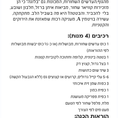
מהגוף.העדשים השחורות, המכונות גם "בלוגה" כי הן
מזכירות קוויאר שחור, מביאות איתן ברזל, חלבון ושובע,
בלי להכביד. והבטטה? היא פה בשביל הלב. מתקתקה,
עשירה בויטמין A, מעניקה רכות שמאזנת את הירוקים
והקטניות.
רכיבים (4 מנות):
1 כוס עדשים שחורות, מבושלות (או כ-½ כוס יבשות מבושלות
לפי ההוראות)
1 בטטה בינונית, קלופה וחתוכה לקוביות קטנות
1 בצל גדול, קצוץ דק
3 שיני שום כתושות
5-6 עלי קייל גדולים, קרועים או קצוצים גס (ללא הגבעול הקשה)
3 כפות שמן זית איכותי
1 כפית כמון
1 כפית פפריקה מעושנת
מלח, פלפל שחור לפי הטעם
מעט מים לפי הצורך
הוראות הכנה: