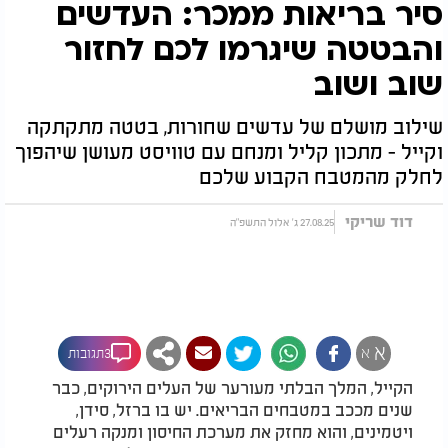
סיר בריאות ממכר: העדשים
והבטטה שיגרמו לכם לחזור
שוב ושוב
שילוב מושלם של עדשים שחורות, בטטה מתקתקה
וקייל - מתכון קליל ומנחם עם טוויסט מעושן שיהפוך
לחלק מהמטבח הקבוע שלכם
דוד שריקי
27.08.25 ג' אלול התשפ"ה
א
א
3תגובות
הקייל, המלך הבלתי מעורער של העלים הירוקים, כבר
שנים מככב במטבחים הבריאים. יש בו ברזל, סידן,
ויטמינים, והוא מחזק את מערכת החיסון ומנקה רעלים