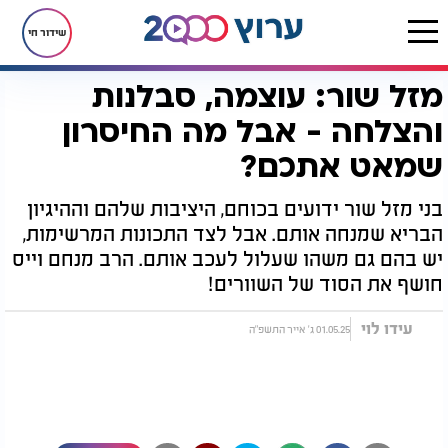
שידור חי
מזל שור: עוצמה, סבלנות
דף הבית
יהדות
מזלות וחודשים
מזל שור: עוצמה, סבלנות והצלחה - אבל מה החיסרון שמאט אתכם?
והצלחה - אבל מה החיסרון
שמאט אתכם?
בני מזל שור ידועים בכוחם, היציבות שלהם וההיגיון
הבריא שמנחה אותם. אבל לצד התכונות המרשימות,
יש בהם גם משהו שעלול לעכב אותם. הרב מנחם וייס
חושף את הסוד של השוורים!
עידו לוי
01.05.25 ג' אייר התשפ"ה