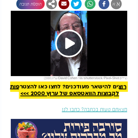
א
א
הוספת תגובה
Play
להמשך קריאה
(צילום:David Cohen 156/shutterstock/Pixel-Shot/ערוץ 2000)
Video
רוצים להישאר מעודכנים? לחצו כאן להצטרפות
לקבוצות הוואטסאפ של ערוץ 2000 >>>
מצאתם טעות בכתבה? כתבו לנו