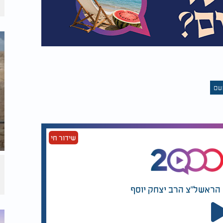
שם
שידור חי
ם הראשל"צ הרב יצחק יוסף