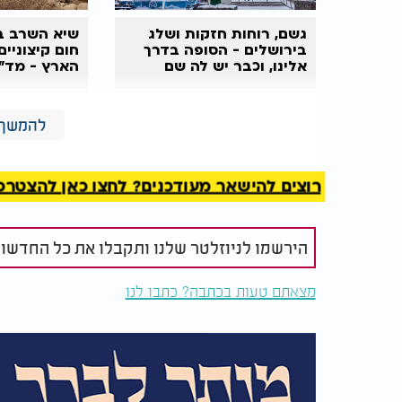
גשם, רוחות חזקות ושלג
שיא השרב ב
בירושלים - הסופה בדרך
חום קיצוניי
אלינו, וכבר יש לה שם
הארץ - מד"
מהתייבשות
מחר (שני) יהיה מעונן חלקית. עדיין ייתכן גש
להמשך 
שינוי משמעותי בטמפרטורות.
רוצים להישאר מעודכנים? לחצו כאן להצטרפות ל
הירשמו לניוזלטר שלנו ותקבלו את כל החדשו
מצאתם טעות בכתבה? כתבו לנו