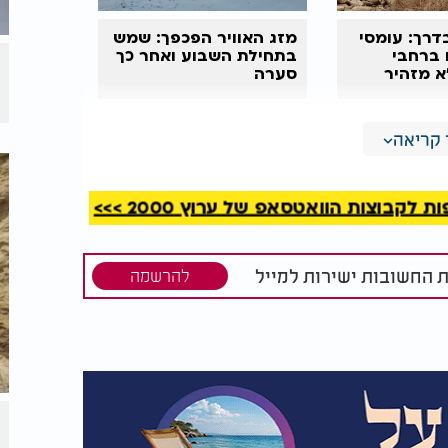
דרך: עומסי
מזג האוויר הפכפך: שמש
ם ברחבי
בתחילת השבוע ואחר כך
א מזהיר
סערה
ם מקומי מצפון הארץ עד צפון הנגב, אך לא יחול
קריאה
קבוצות הוואטסאפ של ערוץ 2000 >>>
ת החשובות ישירות למייל
להרשמה