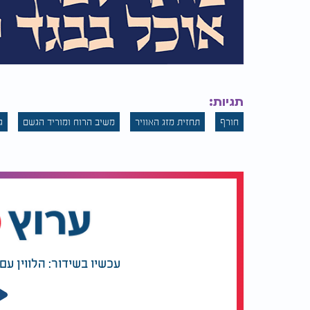
תגיות:
חורף
תחזית מזג האוויר
משיב הרוח ומוריד הגשם
ג
עכשיו בשידור: הלווין ע