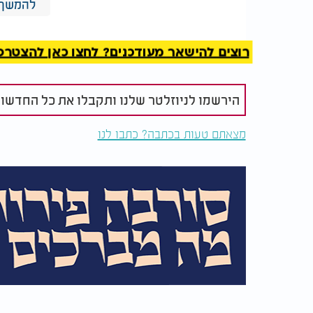
להמשך 
בסיר קטן עם תחתית עבה, שמים סוכר ומים.
המלצות נוספות
רוצים להישאר מעודכנים? לחצו כאן להצטרפות ל
הירשמו לניוזלטר שלנו ותקבלו את כל החדשו
מצאתם טעות בכתבה? כתבו לנו
סלט גזר משודרג ומיוחד
מהם היתרונ
הבריאותיים
מחמצת?
מבשלים על אש בינונית בלי לערבב. רק נותני
קרמל בצבע זהוב.
מוסיפים את מיץ הלימון, מערבבים בעדינות, ומ
3.
טבילה בציפוי: