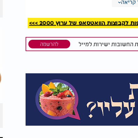
קריאה
קבוצות הוואטסאפ של ערוץ 2000 >>>
ת החשובות ישירות למייל
להרשמה
ות
לא רק גבעול רך: כך
 של לחם
תזהו אם המלון בסופר
באמת עסיסי
ם לתערובת להתחמם עד שהסוכר נמס ונוצר
סירים מהאש.