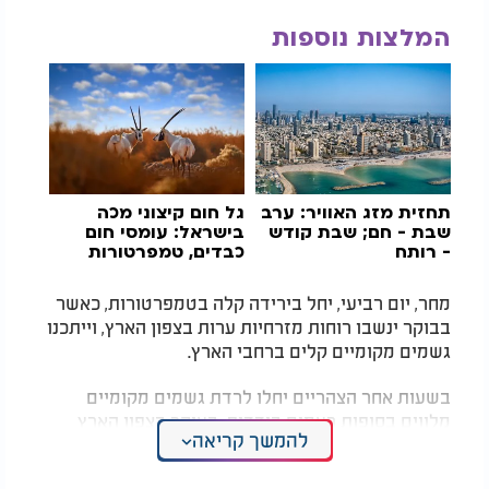
המלצות נוספות
תחזית מזג האוויר: ערב
גל חום קיצוני מכה
שבת - חם; שבת קודש
בישראל: עומסי חום
- רותח
כבדים, טמפרטורות
קיצוניות ואבק
מחר, יום רביעי, יחל בירידה קלה בטמפרטורות, כאשר
בבוקר ינשבו רוחות מזרחיות ערות בצפון הארץ, וייתכנו
גשמים מקומיים קלים ברחבי הארץ.
בשעות אחר הצהריים יחלו לרדת גשמים מקומיים
מלווים בסופות רעמים בודדות, בעיקר בצפון הארץ
להמשך קריאה
ובמרכזה. בלילה, הגשמים צפויים להתחזק ולהתפשט
עד צפון הנגב, אז קיים חשש משיטפונות בנחלי המזרח
.