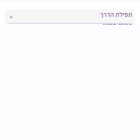
תפילת הדרך
ברכת המזון
יהדות
סידור תפילה
בריאות
חגים ומועדים
פרטים ליצירת קשר:
טלפון : 2610*