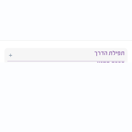
תפילת הדרך
ברכת המזון
יהדות
סידור תפילה
בריאות
חגים ומועדים