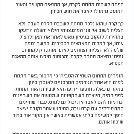
הייתה לשחות מתחת לקרח, אך התנאים הקשים והאור
המועט גרמו לו לאבד את חוש הכיוון.
כך קרה שהוא נלכד מתחת לשכבת הקרח העבה, ולא
הצליח לשוב אל פני המים.צוותי חילוץ והצלה הוזעקו
במהירות למקום בניסיון נואש לאתר את מאן ולהציל
אותו, אך למרות המאמצים הכבירים, במשך יממה
שלמה לא הצליחו הצוותים לאתר אותו. רק למחרת,
גופתו נמצאה מתחת לקרח, והכוחות חילצו אותה מהאגם
הקפוא.
מומחים מתחום השחייה הסבירו כי מחסור באור מתחת
למים הוא אחד הגורמים המרכזיים לאובדן כיוון
במקרים כאלה. תופעה ידועה היא שבירת האור מתחת
לפני המים, היוצרת השתקפויות שמטעות את השחיינים
וגורמות להם לאבד את יכולתם לנווט. עבור שחיינים
המתמודדים עם קרח עבה, החיפוש אחר נקודת יציאה
הופך למשימה בלתי אפשרית כאשר אין מקור אור ברור,
שיכוון אותם.
הטרגדיה עוררה דיון רחב ברשתות החברתיות ובקהילת