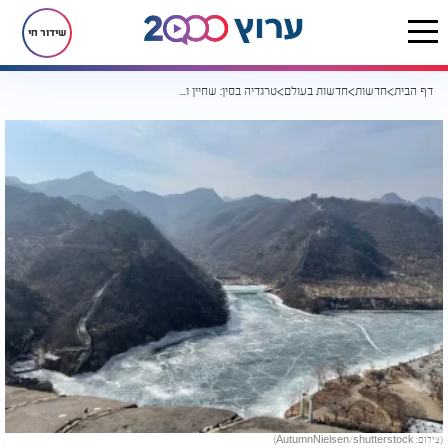
שידור חי
דף הבית
חדשות
חדשות בעולם
טרגדיה בסין: שחיין ותיק נספה במהלך אתגר באגם קפוא
(צילום: AutumnNielsen/shutterstock)