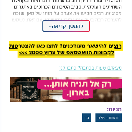
השחיינים העולמית, סביב הסיכונים הכרוכים באתגרים
מסוג זה. רבים הביעו את צערם על מותו של מאן, שזכה
להערכה רבה בשל אומץ ליבו ונחישותו. עם זאת, נשמעו
להמשך קריאה
גם קולות שקראו להעלאת המודעות לסכנות השחייה
במים קפואים ובנקיטת צעדים מחמירים יותר, לשמירה
על הבטיחות באתגרים מסוג זה.
רוצים להישאר מעודכנים? לחצו כאן להצטרפות
לקבוצות הוואטסאפ של ערוץ 2000 >>>
מצאתם טעות בכתבה? כתבו לנו
תגיות:
חדשות בעולם
סין