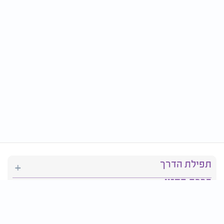
תפילת הדרך
ברכת המזון
יהדות
סידור תפילה