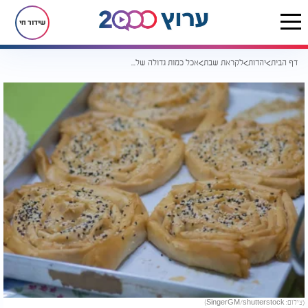
שידור חי
דף הבית
יהדות
לקראת שבת
אכל כמות גדולה של בורקסים ולא שם לב. מה עליו לברך?
(צילום: SingerGM/shutterstock)