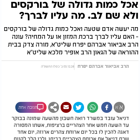
אכל כמות גדולה של בורקסים
ולא שם לב. מה עליו לברך?
מה יעשה אדם שטעה ואכל כמות גדולה של בורקסים
- האם עליו לברך ברכת המזון או על המחיה? עונה
הרב אביאור אברהם יפרח שליט"א, מורה צדק בבית
ההוראה של הגאון הרב אופיר מלכא שליט"א
הרב אביאור אברהם יפרח
03.12.24 ב' כסלו התשפ"ה
א
א
תגובה אחת
דניאל עובד במשרד רואה חשבון מהשעה שמונה בבוקר
עד השעה חמש אחר הצהריים ברציפות, אשתו המסורה
דאגה להכין לו בכל יום ארוחת צהרים ארוזה, יום אחד
שכח דניאל את ארוחת הצהריים בביתו, ולכן הלך לקנות