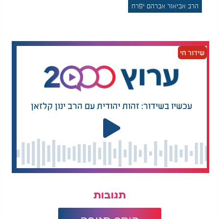
הרב אביאור אברהם יפרח
מבואר בשולחן ערוך שאפילו אם תכנן לאכול מעט ולכן
בירך מזונות, ובסוף אכל הרבה יש לו לברך בסיום
אכילתו
ברכת המזון
כיון שבפועל אכל שיעור של
קביעות סעודה.
שידור חי
[מקורות: שולחן ערוך סימן קסח סעיף ו, הליכות ברכות
סימן קסח סעיפים א - י'].
עכשיו בשידור: זהות יהודית עם הרב ינון קלזאן
תגובות