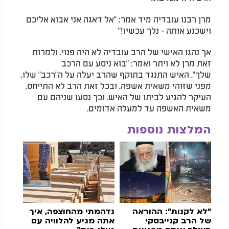
מרן רבנו עובדיה מיד אמר: "אל דאגה אני אבוא אליכם
וישכנע אותה - נלך עכשיו!"
אך נהגו האישי של הרב עובדיה לא היה פנוי. ולמרות
זאת מרן לא ויתר ואמר: "בוא ניסע עם הרכב
שלך". האיש התנגד בתוקף שהרב יעלה על ה"רכב" שלו,
מפני שזוהי משאית אשפה. ובכל זאת הרב לא התייחס,
העיקר להגיע לביתו של האיש. וכך נסעו שניהם עם
משאית האשפה עד למעלה אדומים.
המלצות נוספות
"לא לקנות": ההוראה
נדהמתי מהחוצפה, איך
של הרב קנייבסקי
אתה מגיע להלוויה עם