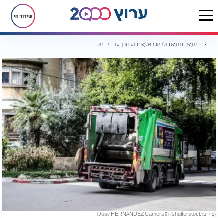
שידור חי
דף הבית
יהדות
גדולי ישראל
מדוע מרן עובדיה יוסף זצוק"ל נסע במשאית אשפה?
(צילום: Jose HERNANDEZ Camera 51/shutterstock)