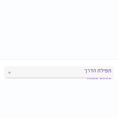
תפילת הדרך
ברכת המזון
יהדות
סידור תפילה
בריאות
חגים ומועדים