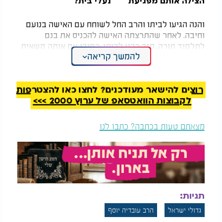
הצילה אותם מפגיעת
נעלי בית?
טיל
והנה הגיעו לביתו והרב החל לשוחח עם האישה בנועם
וחיבה. לאחר שהתרצתה האישה להכניס את בנם
לתלמוד תורה, חזר רבנו לביתו, כמובן עם אותה משאית
להמשך קריאה
אשפה. העיקר שיהיה
שלום בית
והילד ילמד באוהלה
של תורה.
מכאן אנו רואים מהי אהבת ישראל, וזוהי אולי הסיבה
רוצים להישאר מעודכנים? לחצו כאן להצטרפות
העיקרית מדוע העניקו למרן את הכינוי "אביהם של
לקבוצות הוואטסאפ של ערוץ 2000 >>>
ישראל". מפני שהייתה לו שימת לב ורגישות לכל מקרה
ומקרה, לכל יהודי ויהודי. על אף תארי הכבוד שנשא, על
מצאתם טעות בכתבה? כתבו לנו
אף ההישגים התורניים שאליהם הגיע בעמל רב - כל
זאת לא היה שווה לילד שלא לומד בתלמוד תורה.
(יחיד בדורו - אורגיא חורב)
תגיות:
גדולי ישראל
הרב עובדיה יוסף