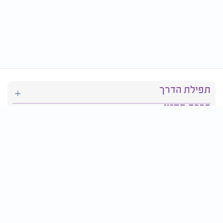
תפילת הדרך
ברכת המזון
יהדות
סידור תפילה
בריאות
חגים ומועדים