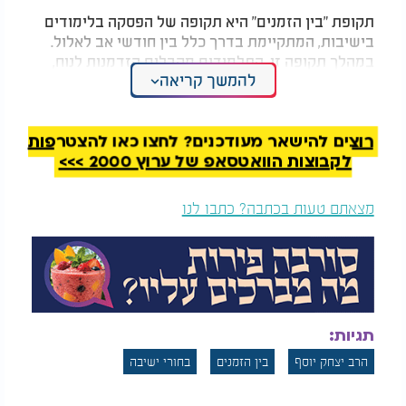
תקופת "בין הזמנים" היא תקופה של הפסקה בלימודים
בישיבות, המתקיימת בדרך כלל בין חודשי אב לאלול.
במהלך תקופה זו, התלמידים מקבלים הזדמנות לנוח,
להמשך קריאה
להתאוורר ולעסוק בפעילויות אחרות, כמו לימוד עצמי,
התנדבות או עבודה.
בשנים האחרונות, נשמעו קריאות שונות לביטול בין
רוצים להישאר מעודכנים? לחצו כאן להצטרפות
הזמנים, בטענה כי מדובר בזמן מבוזבז שפוגע ברצף
לקבוצות הוואטסאפ של ערוץ 2000 >>>
הלימודים. עם זאת, הרב יוסף, כמו גם רבנים בולטים
אחרים, מתנגדים לביטול זה ומדגישים את החשיבות של
מצאתם טעות בכתבה? כתבו לנו
תקופת המנוחה וההתאווררות לתלמידי הישיבות.
תגיות:
הרב יצחק יוסף
בין הזמנים
בחורי ישיבה