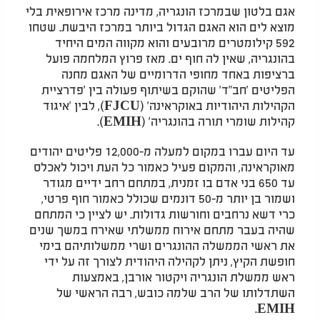
אגם בלטון שבמרכז הונגריה, מדינה מרכז אירופאית בלי
מוצא לים הוא האגם הגדול ביותר במרכז היבשת. שטחו
592 קילומטרים מרובעים והוא מקווה המים היחיד
בהונגריה, שאין לה חוף ים. מאז פרוץ המלחמה פועל
ברציפות באחד מחופי הדרומיים של האגם מחנה
הפליטים 'חב"ד' שהוקם בשיתוף פעולה בין 'פדרציית
הקהילות היהודיות באוקראינה' (FJCU), לבין 'איגוד
קהילות שומרי תורה בהונגריה' (EMIH).
עד היום עברו במקום למעלה מ-12,000 פליטים יהודים
מאוקראינה, והמקום פעיל כאמור כל העת ויכול לאכלס
עד 650 בני אדם בו זמנית, במתחם רחב ידיים מגודר
ושמור בן יותר מ-50 דונמים שכולל כאמור חוף פרטי,
כרי דשא נרחבים וחורשות גדולות. יש לציין כי המתחם
שהיה בעבר מתחם אירוח ממשלתי שאירח במשך שנים
את ראשי הממשלה ההונגרים ושרי ממשלותיהם בימי
חופשת הקיץ, ניתן לקהילה היהודית לצורך זה על ידי
ראש ממשלת הונגריה ויקטור אורבן, באמצעות
השתדלותו של הרב שלמה כובש, רבה הראשי של
EMIH.