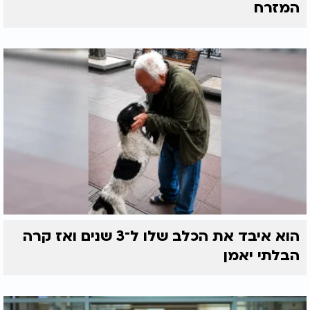
ילדיהן לסביבה של ילדים יהודים-אוקראינים, שתזכיר
המזרח
להם את ילדותם שנגזלה מהם בגלל המלחמה.
במחנות הקיץ שמופעלים על ידי שלוחי חב"ד
באוקראינה נהנים הילדים משלל פעילויות אתגריות
וחווייתיות, לצד לימודי יהדות ומסורת ישראל.
לדברי בכיר בקהילה היהודית באוקראינה "המחנה
מספק מקלט בטוח וחוויות מעשירות לילדים ולמשפחות
תוך התמקדות בשמחה ובעזרה לזולת. אנו בטוחים כי
השבועות שבהם ישהו הילדים במקום יתנו להם
להשתחרר מהחוויות הקשות העוברות עליהם ויאפשרו
להם להתחיל את שנת הלימודים הבאה
בהצלחה וברגל ימין".
הוא איבד את הכלב שלו ל־3 שנים ואז קרה
הבלתי יאמן