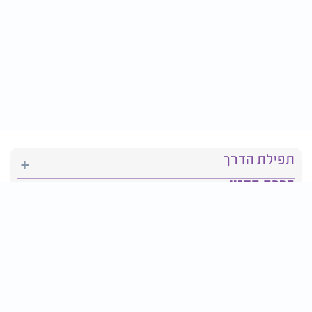
תפילת הדרך
ברכת המזון
יהדות
סידור תפילה
בריאות
חגים ומועדים