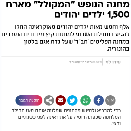
מחנה הנופש "המקולל" מארח
1,500 ילדים יהודים
אלף וחמש מאות ילדים יהודים מאוקראינה החלו
להגיע בתחילת השבוע למחנות קיץ מיוחדים הנערכים
במחנה הפליטים 'חב"ד' שעל גדת אגם בלטון
בהונגריה.
עידו לוי
04.08.24 כ"ט תמוז התשפ"ד
א
א
הוספת תגובה
כדי להבריא ולנפוש מהתופת שמלווה אותם מאז תחילת
המלחמה שכפתה רוסיה על אוקראינה לפני כשנתיים
וחצי.