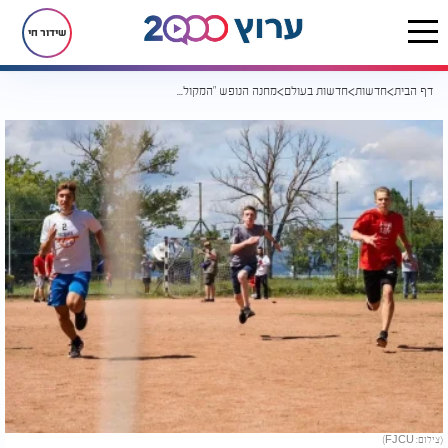
שידור חי
דף הבית
חדשות
חדשות בעולם
מחנה הנופש "המקולל" מארח 1,500 ילדים יהודים
(צילום: FJCU)