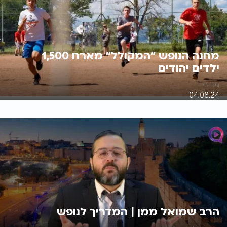
מחנה הנופש "המקולל" מארח 1,500
ילדים יהודים
עידו לוי
04.08.24
הרב שמואל ממן | המדריך לנופש