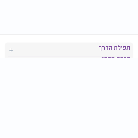
תפילת הדרך
ברכת המזון
יהדות
סידור תפילה
בריאות
חגים ומועדים