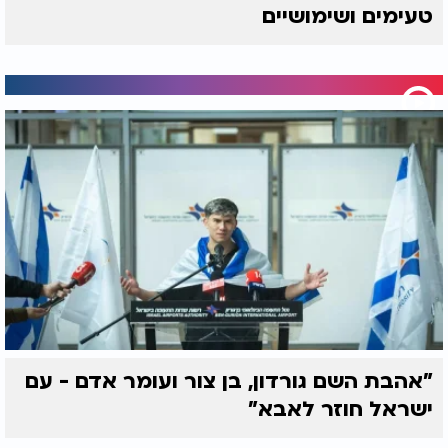
טעימים ושימושיים
- אפו את הרולים בתנור החם כ-20-25 דקות, עד שהם
זהובים ותפוחים.
5. הכנת הציפוי (אופציונלי):
- בקערה בינונית, הקציפו את גבינת השמנת והחמאה
עד שהן חלקות.
- הוסיפו את אבקת הסוכר ותמצית הווניל, והמשיכו
להקציף עד לקבלת קרם חלק. אם הקרם סמיך מדי,
הוסיפו חלב בהדרגה עד לקבלת המרקם הרצוי.
- מרחו את הציפוי על הרולים החמים.
6. הגשה
- הגישו את הרולים חמים וטעימים. ניתן להוסיף עוד
קינמון או אבקת סוכר לפי הטעם.
בתיאבון!
"אהבת השם גורדון, בן צור ועומר אדם - עם
ישראל חוזר לאבא"