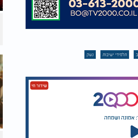
ב
תלמידי ישיבות
נשק
שידור חי
: אמונה ושמחה