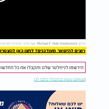
Play
Video
להמשך 
(צילום: Michael F. Hiatt/shutterstock/ משה מילנר, לע"מ/דוד יוסף חניה)
רוצים להישאר מעודכנים? לחצו כאן להצטרפות ל
הירשמו לניוזלטר שלנו ותקבלו את כל החדשו
מצאתם טעות בכתבה? כתבו לנו