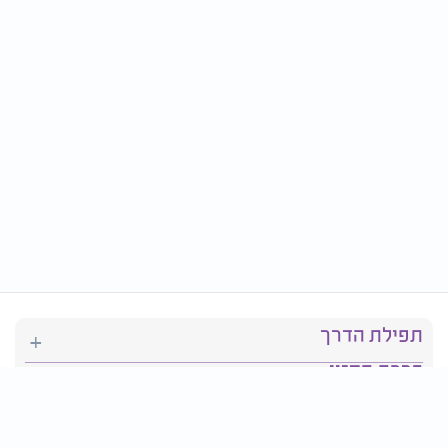
תפילת הדרך
ברכת המזון
יהדות
סידור תפילה