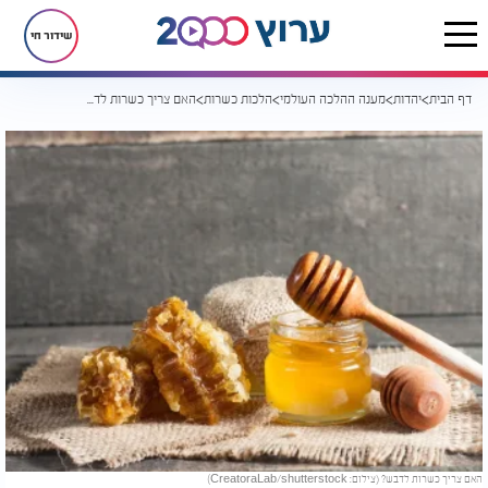
שידור חי
דף הבית
יהדות
מענה ההלכה העולמי
הלכות כשרות
האם צריך כשרות לדבש?
האם צריך כשרות לדבש? (צילום: CreatoraLab/shutterstock)