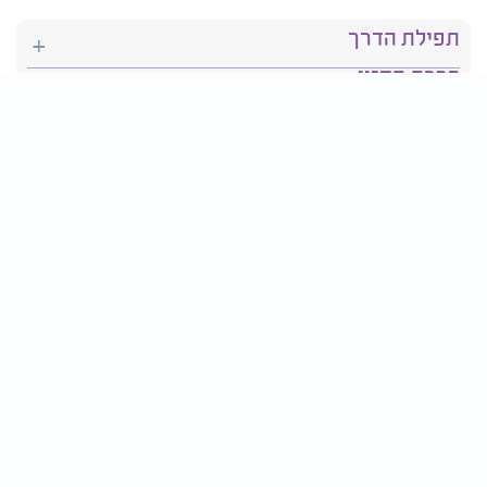
תפילת הדרך
ברכת המזון
יהדות
סידור תפילה
בריאות
חגים ומועדים
פרטים ליצירת קשר:
טלפון : 2610*
פקס: 03-9509719