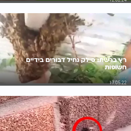
רץ ברשת: סילק נחיל דבורים בידיים
חשופות
עידו יחזקאל
17.05.22