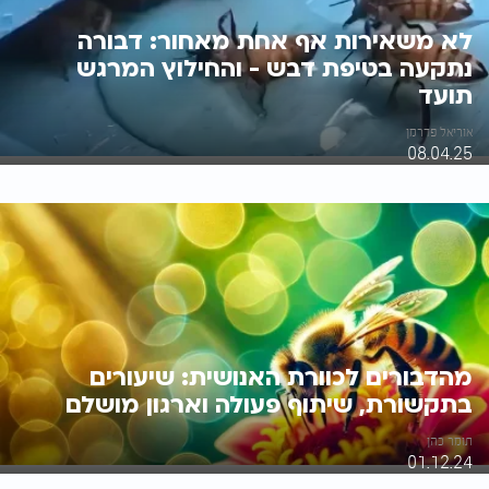
לא משאירות אף אחת מאחור: דבורה
נתקעה בטיפת דבש - והחילוץ המרגש
תועד
אוריאל פדרמן
08.04.25
מהדבורים לכוורת האנושית: שיעורים
בתקשורת, שיתוף פעולה וארגון מושלם
תומר כהן
01.12.24