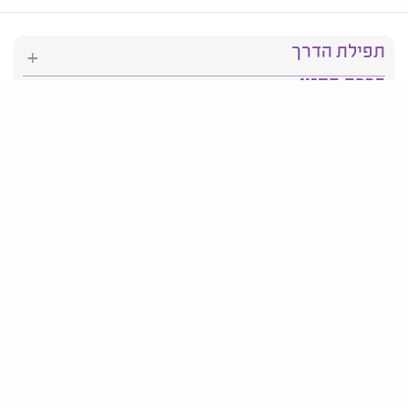
תפילת הדרך
ברכת המזון
יהדות
סידור תפילה
בריאות
חגים ומועדים
פרטים ליצירת קשר: