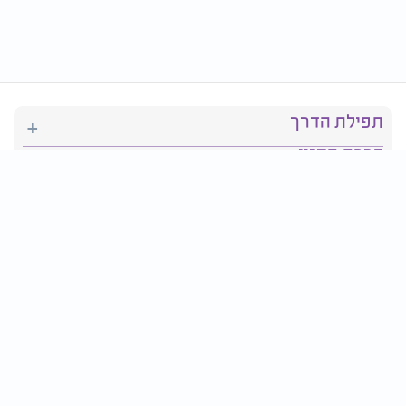
תפילת הדרך
ברכת המזון
יהדות
סידור תפילה
בריאות
חגים ומועדים