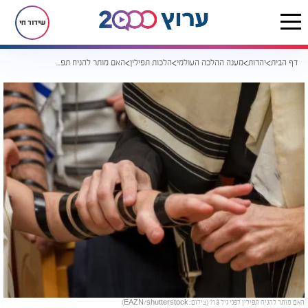
שידור חי
דף הבית
יהדות
מענה ההלכה העולמי
הלכות תפילין
האם מותר להניח תפילין לפני גיל 13?
האם מותר להניח תפילין לפני גיל 13? (צילום: EAZN/shutterstock)