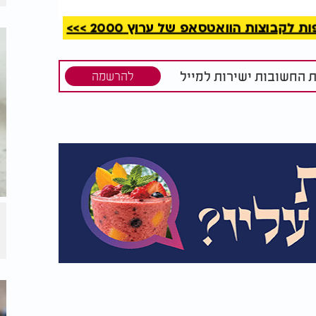
קבוצות הוואטסאפ של ערוץ 2000 >>>
ת החשובות ישירות למייל
להרשמה
 מוסיפים את קוביות הבצל והשום הטחון. מטגנים
2. מוסיפים לסיר את הגזר, הסלרי, הפלפל, הקישוא והשעועית הירוקה. מטגנים עוד 5 דקות תוך
צים שלהן). מוסיפים את הטימין היבש, האורגנו
היטב עד לאיחוד.
4. מביאים את המרק לרתיחה, לאחר מכן מנמיכים את האש, ונותנים לו להתבשל כ-20-25 דקות,