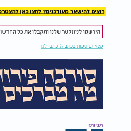
- 1 כפית טימין מיובש
- 1 כפית אורגנו מיובש
רוצים להישאר מעודכנים? לחצו כאן להצטרפות ל
- עלה דפנה אחד
- מלח ופלפל לפי הטעם
הירשמו לניוזלטר שלנו ותקבלו את כל החדשו
- עלי בזיליקום טריים קצוצים (לקישוט)
מצאתם טעות בכתבה? כתבו לנו
הוראות:
1. מחממים שמן זית בסיר גדול על אש בינונית.
עד שהבצל הופך שקוף וריחני, כ-5 דקות.
כדי ערבוב מדי פעם.
3. יוצקים פנימה את קוביות העגבניות (עם המי
המיובש, עלה הדפנה, המלח והפלפל. מערבבים 
או עד שהירקות רכים.
5. טועמים את המרק ומתקנים תיבול במידת הצורך. מוציאים את עלה הדפנה לפני ההגשה.
מגישים חם, ונהנים.
תגיות: