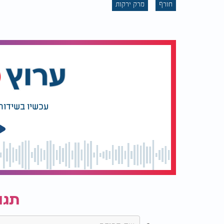
חורף
מרק ירקות
עכשיו בשידור
תגו