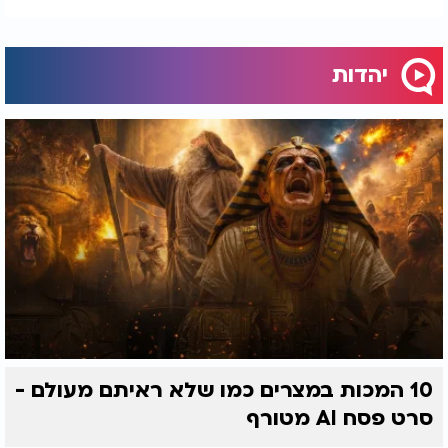
בזה, כי יש לנו אחריות מאוד גדולה. אנחנו פונים הרבה
ליהודים מסורתיים ובעלי תשובה, וצריך לדעת מה ניתן
להעלות ומה לא. יש לנו כמה פלטפורמות ברשתות
יהדות
החברתיות, ולא כל דבר מתאים לכל אחד."
כולנו נשאבים לעולם המסכים ואפשר לומר שאנחנו
"גרים" ברשתות החברתיות. אני יכול להעיד גם על עצמי.
זה קצת פוגם בקשר האנושי
"נכון. אני יכול לומר שאומנם היום אני המנהל הרוחני של
הרשת הזו, אבל אין לי בה באמת מושג. עד לפני שנתיים
וחצי, שלוש, לפני שהפכתי להיות מנהל הרוחני של
הערוץ, לא היה לי כלל מושג מה זו הרשת הזו."
"היו לי כמה מורים טובים שהסבירו לי הכל על
הפלטפורמה, והבנו שדרכה אפשר להגיע לכל כך הרבה
יהודים. אבל כמו שאתה אומר, זה תחליף גרוע לקשר
10 המכות במצרים כמו שלא ראיתם מעולם -
האנושי, למגע, לדיבור, לחיבור. אני חושב שזו גם אחת
הבעיות של הדור שלנו. אם תסתכל דורות אחורה,
סרט פסח AI מטורף
אנשים שלא חשבו אותו הדבר יכלו לחיות יחד, והיום זה