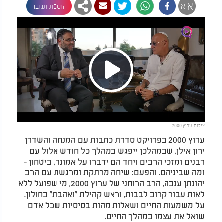
א
א
הוספת תגובה
Play
צילום: ערוץ 2000
Video
ערוץ 2000 בפרויקט סדרת כתבות עם המנחה והשדרן
ירון אילן, שבמהלכן ייפגש במהלך כל חודש אלול עם
רבנים ומזכי הרבים ויחד הם ידברו על אמונה, ביטחון -
ומה שביניהם. והפעם: שיחה מרתקת ומרגשת עם הרב
יהונתן ענבה, הרב הרוחני של ערוץ 2000, מי שפועל ללא
לאות עבור קרוב לבבות, וראש קהילת "ואהבת" בחולון.
על משמעות החיים ושאלות מהות בסיסיות שכל אדם
שואל את עצמו במהלך החיים.