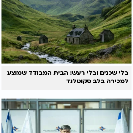
קודשים ומשהו שלא נוגעים בו. אבל פתאום כשהתחילו
כל מיני תוכניות בטלוויזיה להרשות לעצמן לצחוק גם על
תלמידי חכמים, בהתחלה כולם הזדעזעו אבל בהמשך
נתנו לזה לגיטימציה רק בשביל ההומור, ומבלי חלילה
לפגוע בכבודם של הרבנים. כך נפתח פתח לצחוק על
תלמידי חכמים, ומשם זה התגלגל לאכילת מאכלים לא
כשרים."
לצפייה בהמשך הריאיון עם הרב ענבה, לחצו על
הסרטון
בלי שכנים ובלי רעש: הבית המבודד שמוצע
למכירה בלב סקוטלנד