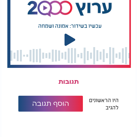
עומס
"התפקיד בערוץ 2000 מאוד עמוס ותובעני. אנחנו
מתחילים משמונה וחצי בבוקר, כשהכתבים צריכים
עכשיו בשידור: אמונה ושמחה
להתחיל להעלות כל מיני כתבות לאתר וצריכים לקבל
אישור על כל דבר, עד בערך אחת וחצי בלילה,
כשהשיחות עם יהונתן דדון כדי לקבל פידבקים
ואישורים ליום שלמחרת, מסתיימות."
המלצות נוספות
תגובות
היו הראשונים
הוסף תגובה
להגיב
לזה יש כח: הרב יצחק
הנהגות גדולי ישראל
פנגר ב-5 פתרונות
בשעת מגיפה
להעלאת המוטיבציה
"במשך כל הזמן אנחנו צריכים להיות פנויים ולהתעסק