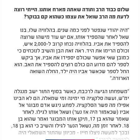
שלום כבוד הרב ותודה שאתה מארח אותנו. הייתי רוצה
לדעת מה הרב שואל את עצמו כשהוא קם בבוקר?
"היה יהודי שנפטר לפני כמה שנים. בהלוויה שלו, בנו
שאל לאחר שהספיד אותו, אם יש עוד מישהו שרוצה
להספיד את אביו. בהלוויה נכחו קרוב ל-2,000 איש,
וכולם הרימו את היד. ראה זאת הבן והשיב לנוכחים כי
כמובן שאי אפשר שכולם יספידו את אביו, אך ביקש
לספר להם מדוע הם כולם רוצים להספיד את האב. הוא
החל לספר שכאשר אביו היה ילד, החלה השואה
הארורה."
"משפחתו הגיעה לרכבת, כאשר בסוף התור ישב מנגלה
ימ"ש, ועשה סלקציה מי ימינה ומי שמאלה. הם לא הבינו
אפילו מה פשר הסלקציה. לפתע ניגש אדם מבוגר אל
אביו (שכאמור היה אז נער) ושאל אותו לגילו. לאחר
שאמר שהוא בן 17, תיקן אותו המבוגר ואמר שהוא בן
18. לאחר זמן מה, נשאל הנער לגילו והשיב כי הוא בן 18,
ובכך למעשה ניצלו חייו - מכיוון שהתור השמאלי היה
להוצאה להורג."