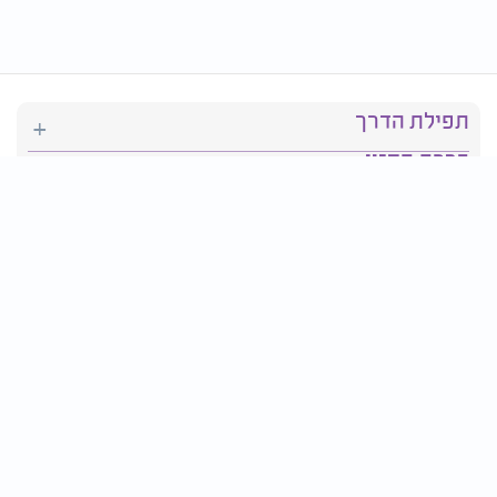
תפילת הדרך
ברכת המזון
יהדות
סידור תפילה
בריאות
חגים ומועדים