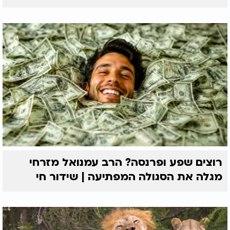
תהיה יותר ויותר אוטומטית! וכך בהדרגתיות להוסיף את
נושא המודעות והשליטה בזמן האכילה.
יש לכם שאלה לרב אייל אונגר בנושא הרגיש של עולם
הנפש? שלחו לו הודעה
למייל
e0548477627@hotmail.com
http://
מה זה הפרעת אכילה? הרב אייל אונגר:
רוצים שפע ופרנסה? הרב עמנואל מזרחי
מגלה את הסגולה המפתיעה | שידור חי