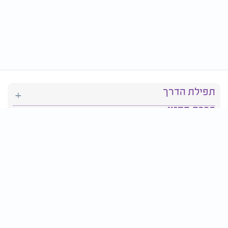
תפילת הדרך
ברכת המזון
יהדות
סידור תפילה
בריאות
חגים ומועדים