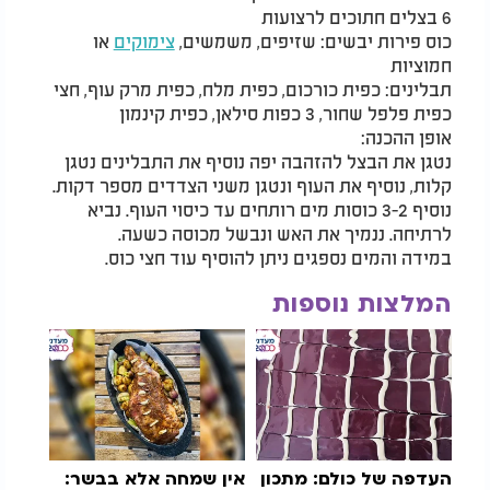
6 בצלים חתוכים לרצועות
כוס פירות יבשים: שזיפים, משמשים,
צימוקים
או
חמוציות
תבלינים: כפית כורכום, כפית מלח, כפית מרק עוף, חצי
כפית פלפל שחור, 3 כפות סילאן, כפית קינמון
אופן ההכנה:
נטגן את הבצל להזהבה יפה נוסיף את התבלינים נטגן
קלות, נוסיף את העוף ונטגן משני הצדדים מספר דקות.
נוסיף 3-2 כוסות מים רותחים עד כיסוי העוף. נביא
לרתיחה. ננמיך את האש ונבשל מכוסה כשעה.
במידה והמים נספגים ניתן להוסיף עוד חצי כוס.
המלצות נוספות
העדפה של כולם: מתכון
אין שמחה אלא בבשר: