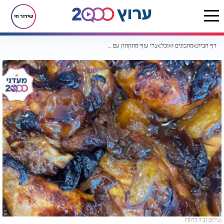
שידור חי
דף הבית
מתכונים ואוכל
צלי עוף מתקתק עם פירות יבשים
(צילום: גב' ד. קדוסי)