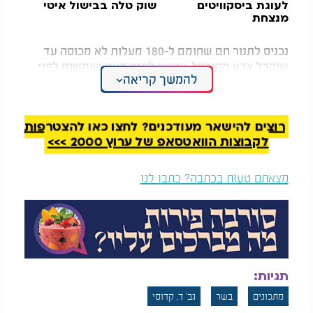
לעוגת ביסקוויטים
שוק טלה בבישול איטי
מנצחת
נכניס לתנור חם שחומם ל-180 מעלות לא מכוסה עד
שיקבל צבע מקורמל. אפשר לפזר מעט שומשום לפני
להמשך קריאה
ההגשה. להגיש על אורז, קוסקוס או פירה!
בתיאבון
רוצים להישאר מעודכנים? לחצו כאן להצטרפות
לקבוצות הוואטסאפ של ערוץ 2000 >>>
מצאתם טעות בכתבה? כתבו לנו
תגיות:
מתכונים
בשר
גב' ד. קדוסי