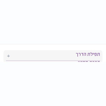
תפילת הדרך
ברכת המזון
יהדות
סידור תפילה
בריאות
חגים ומועדים