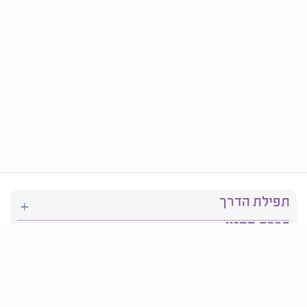
תפילת הדרך
ברכת המזון
יהדות
סידור תפילה
בריאות