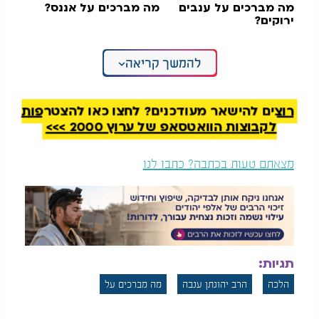
מה מברכים על
ענבים
מה מברכים על אננס?
ירוקים?
להמשך קריאה
צפו ברב יוסף דורפמן על הדרך בה בודקים את
הצימוקים מתִלוע:
רוצים להישאר מעודכנים? לחצו כאן להצטרפות
לקבוצות הוואטסאפ של ערוץ 2000 >>>
מצאתם טעות בכתבה? כתבו לנו
תגיות:
הלכה
הרב יהונתן ענבה
מה מברכים על