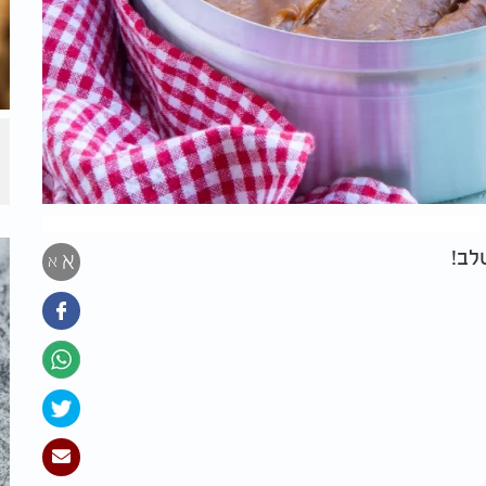
שלב!
א
א