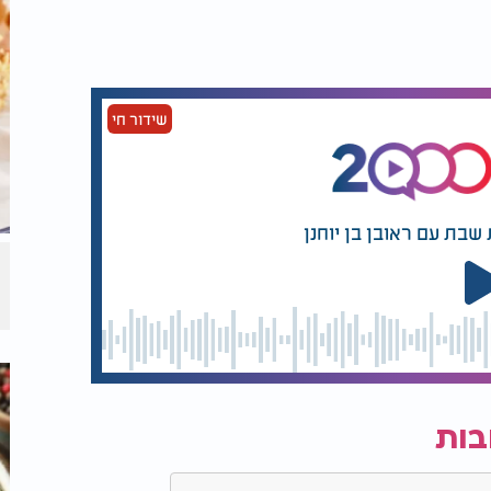
שידור חי
שבת עם ראובן בן יוחנן
בות