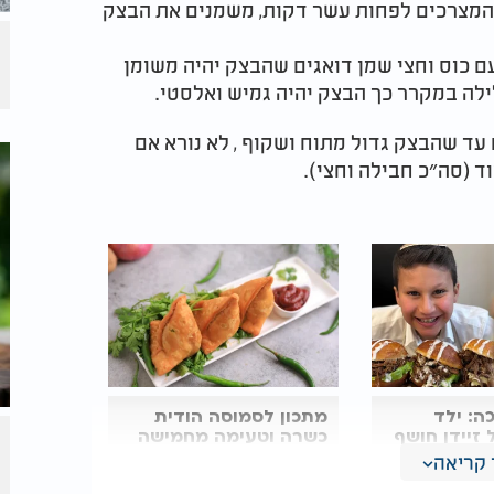
 המצרכים לפחות עשר דקות, משמנים את הבצק
 ומניחים במגש עם כוס וחצי שמן דואגים שהבצק יהיה משומן
לילה במקרר כך הבצק יהיה גמיש ואלסטי.
 עד שהבצק גדול מתוח ושקוף , לא נורא אם
 (סה״כ חבילה וחצי).
ה: ילד
מתכון לסמוסה הודית
זיידן חושף
כשרה וטעימה מחמישה
סופגניות
מרכיבים
קריאה
ות