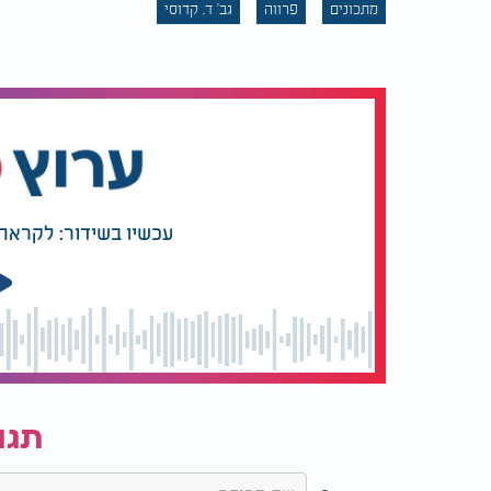
מתכונים
פרווה
גב' ד. קדוסי
עכשיו בשידור: לקראת 
תגו