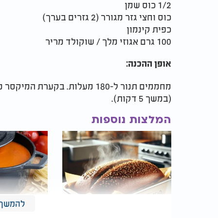
1/2 כוס שמן
כוס וחצי גזר מגורר (2 גזרים בערך)
כפית קינמון
100 גרם אגוזי מלך / שוקולד מריר
אופן ההכנה:
מחממים תנור ל-180 מעלות. בקער
(במשך 5 דקות).
המלצות נוספות
להמשך 
הלחם שמשגע את הרשת:
מתכון למרק 
לחם כוסמת מחמישה
קלאסי וטעים