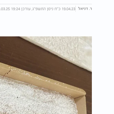
19.04.23 כ"ח ניסן התשפ"ג, עודכן 19:24 10.03.25
ר. דניאל