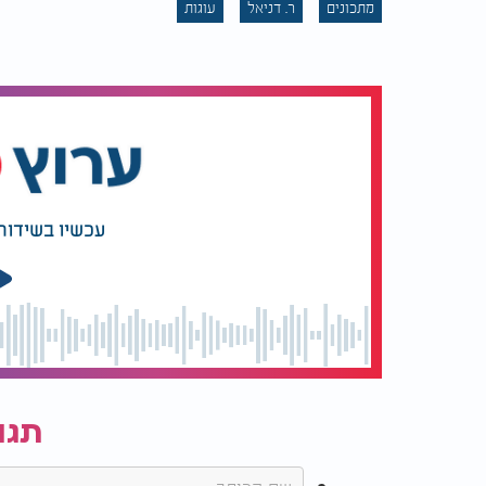
מתכונים
ר. דניאל
עוגות
עכשיו בשידור
מתכון לעוגת גזר בחושה, טעימה ועסיסית: למה
תגו