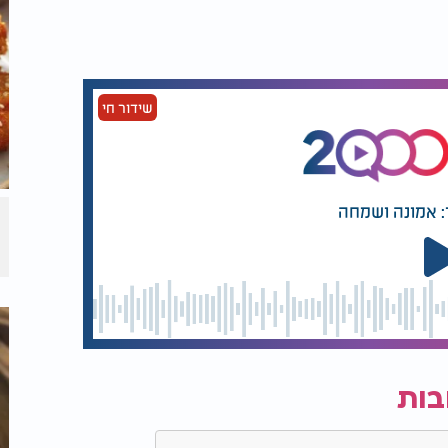
שידור חי
: אמונה ושמחה
 מנפים קמח? | הרב והשף מאיר בראל
בות