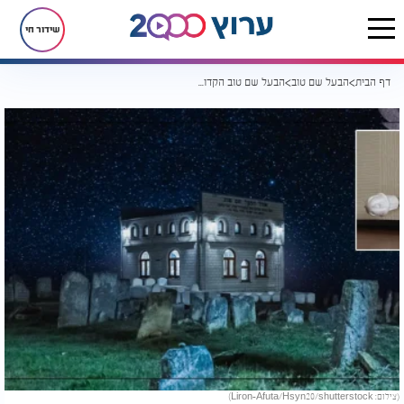
שידור חי
דף הבית
הבעל שם טוב
הבעל שם טוב הקדוש לא יכול לסבול את זה: "כל כך כאב לו"
(צילום: Liron-Afuta/Hsyn20/shutterstock)