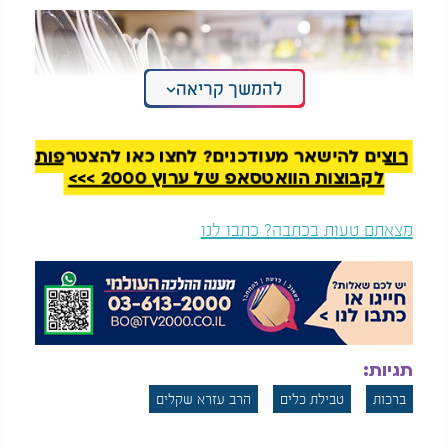
להמשך קריאה
רוצים להישאר מעודכנים? לחצו כאן להצטרפות
לקבוצות הוואטסאפ של ערוץ 2000 >>>
מצאתם טעות בכתבה? כתבו לנו
כלי זכוכית או מתכת שמשמשים לסעודה בבית מלון או
מסעדה, כיוון שעיקר מטרתם היא, להגיש אוכל לאורחים
לצורכי מסחר ורווח, נחשבים שמשמשים לסחורה (כמו
בחנות שמוכרת כלים כאלו), ואינם חייבים בטבילה. יש
תגיות:
המחמירים בבתי מלון או בעלי מסעדה או אולמות
ברכות
טבילת כלים
הרב עזרא שקלים
אירועים וכדומה, להטביל כלים כאלו בלי ברכה.