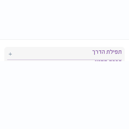
תפילת הדרך
ברכת המזון
יהדות
סידור תפילה
בריאות
חגים ומועדים