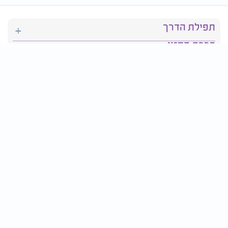
תפילת הדרך
ברכת המזון
יהדות
סידור תפילה
בריאות
חגים ומועדים
פרטים ליצירת קשר:
טלפון : 2610*