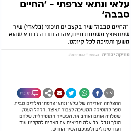
עלאי ונתאי צרפתי - 'החיים
סבבה'
"החיים סבבה" שיר בקצב ים תיכוני (בלאדי) שיר
שמתפוצץ משמחת חיים, אהבה ותודה לבורא שהוא
משען ותמיכה לכל קיומנו.
מוזיקה יהודית
10.01.23 י"ז טבת התשפ"ג
א
א
6תגובות
ההצלחה האדירה של עלאי ונתאי צרפתי הילדים מבית
ספר למוסיקה ממשיכה לצבור תאוצה. הקהל הענק
שמלווה אותם ואוהב את העשייה המוסיקלית שלהם
הולך וגדל.. כל אלה מביאים את האחים להקליט עוד
ועוד סינגלים ולפניכם השיר החדש.