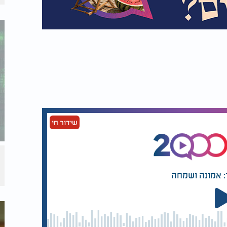
שידור חי
: אמונה ושמחה