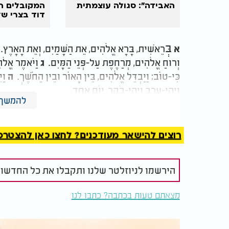
האבידה": סגולה עוצמתית
המקובלים ה
דוד בצרי של
"מסוגל הרבה
בְּ
רֵאשִׁית, בָּרָא אֱלֹהִים, אֵת הַשָּׁמַיִם, וְאֵת הָאָרֶץ
א
וְרוּחַ אֱלֹהִים, מְרַחֶפֶת עַל-פְּנֵי הַמָּיִם.
וַיֹּאמֶר אֱלֹה
ג
כִּי-טוֹב; וַיַּבְדֵּל אֱלֹהִים, בֵּין הָאוֹר וּבֵין הַחֹשֶׁךְ.
וַי
ה
וַיְהִי-עֶרֶב וַיְהִי-בֹקֶר, יוֹם אֶחָד.
להמשך 
ואחרי כן להדליק חמש נרות.
רוצים להישאר מעודכנים? לחצו כאן להצטרפות ל
הירשמו לניוזלטר שלנו ותקבלו את כל החדשו
מצאתם טעות בכתבה? כתבו לנו