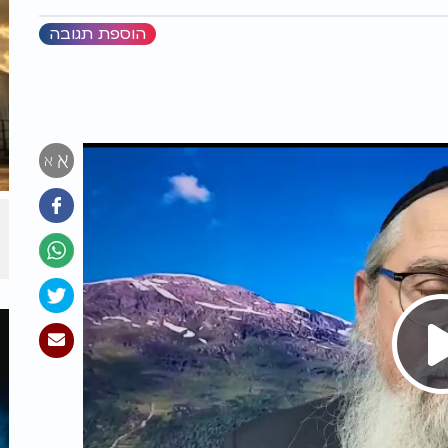
הוספת תגובה
א
א