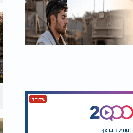
שידור חי
: מוזיקה ברצף