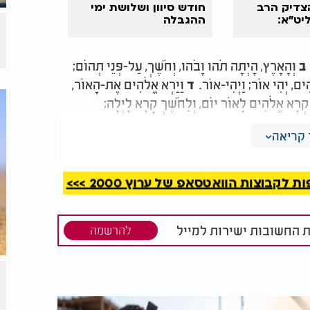
צדיק הרב
חודש סיוון ושלושת ימי
יט"א:
ההגבלה
 לעין הרע"
.
וְהָאָרֶץ, הָיְתָה תֹהוּ וָבֹהוּ, וְחֹשֶׁךְ, עַל-פְּנֵי תְהוֹם;
ב
ִים, יְהִי אוֹר; וַיְהִי-אוֹר.
וַיַּרְא אֱלֹהִים אֶת-הָאוֹר,
ד
ִּקְרָא אֱלֹהִים לָאוֹר יוֹם, וְלַחֹשֶׁךְ קָרָא לָיְלָה;
קריאה
קבוצות הוואטסאפ של ערוץ 2000 >>>
ת החשובות ישירות למייל
להרשמה