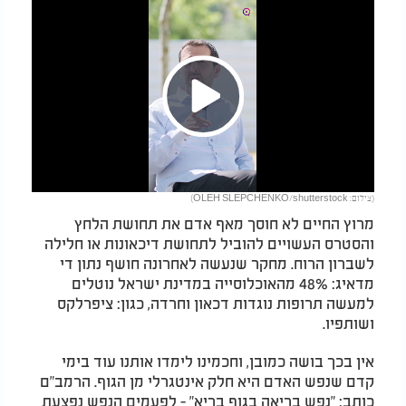
Play
(צילום: OLEH SLEPCHENKO/shutterstock)
Video
מרוץ החיים לא חוסך מאף אדם את תחושת הלחץ
והסטרס העשויים להוביל לתחושת דיכאונות או חלילה
לשברון הרוח. מחקר שנעשה לאחרונה חושף נתון די
מדאיג: 48% מהאוכלוסייה במדינת ישראל נוטלים
למעשה תרופות נוגדות דכאון וחרדה, כגון: ציפרלקס
ושותפיו.
אין בכך בושה כמובן, וחכמינו לימדו אותנו עוד בימי
קדם שנפש האדם היא חלק אינטגרלי מן הגוף. הרמב"ם
כותב: "נפש בריאה בגוף בריא" - לפעמים הנפש נפצעת