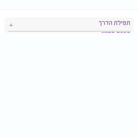
תפילת הדרך
ברכת המזון
יהדות
סידור תפילה
בריאות
חגים ומועדים
פרטים ליצירת קשר: