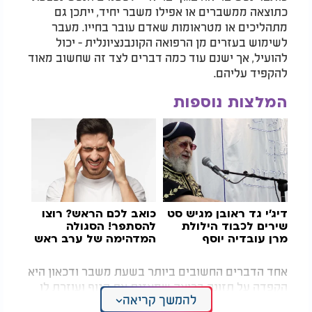
כתוצאה ממשברים או אפילו משבר יחיד, ייתכן גם
מתהליכים או מטראומות שאדם עובר בחייו. מעבר
לשימוש בעזרים מן הרפואה הקונבנציונלית - יכול
להועיל, אך ישנם עוד כמה דברים לצד זה שחשוב מאוד
להקפיד עליהם.
המלצות נוספות
דיג'י גד ראובן מגיש סט
כואב לכם הראש? רוצו
שירים לכבוד הילולת
להסתפר! הסגולה
מרן עובדיה יוסף
המדהימה של ערב ראש
זצוק"ל
חודש ניסן
אחד הדברים החשובים ביותר בשעת משבר ודכאון היא
הקפדה על תזונה בריאה שמאזנת את הגוף ועוזרת לו
להמשך קריאה
לתפקד באופן מהיר, בריא ויעיל על מנת שיוכל לתרום