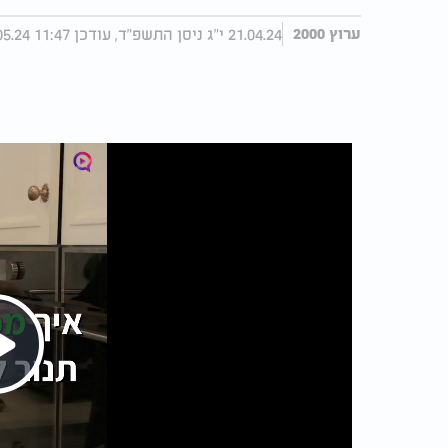
21.04.24 י"ג ניסן התשפ"ד, עודכן 11:47 15.05.24
ערוץ 2000
Play