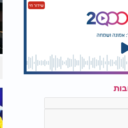
שידור חי
 כלים
איך מכשירים קומקום
לפסח?
: אמונה ושמחה
ל פסק בשולחן ערוך: ראשית, אין להשתמש בתנור
כתוצאה מן האדים נהפך לטעם פגום. לאחר מכן יש
תנור (אין צורך בחותמת כשרות לפסח על חומרי
 על מנת שחומר הניקוי יחזור היטב. אחרי ביצוע
משך שעה, על החום הכי גבוה. בסוף התהליך יש
בות
ואין להשתמש בתבניות הרגילות, יש לרכוש
 פעמיות.