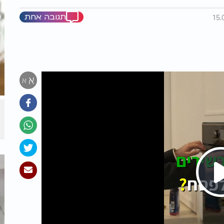
תגובה אחת
א
א