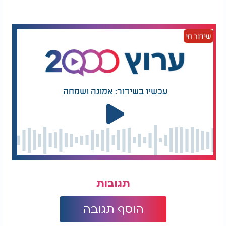
בשבת בבוקר מרן עובדיה הבחין שבידו טלית, והתבייש
כי כולם מכירים אותו בגלל קולות האופנוע שהיה
מרעיש איתם בכל שבת, והנה הלך והגיע לרחוב 'מחניים'
שידור חי
בבית כנסת והתפלל שם לבדו.
שבת ואחרי כן עוד שבת... עד ששמר שבת מלאה, עזב
את דרכו, הפסיק לחלל שבת, והגיע לדרשה הקבועה של
מרן עובדיה זצוק"ל, עד שהניצוץ הקדוש שלו בער בו
עכשיו בשידור: אמונה ושמחה
וחזר בתשובה שלמה.
תוך פחות משנה התחתן עם בת ישראל חרדית! והיא
חיזקה אותו יותר, ושניהם זכו לבנים ולבני בנים צדיקים,
כולם בני ישיבות 'בן פורת יוסף'.
העיד מרן עובדיה יוסף זצוק"ל על יהודי שפעם אחת
שמע דרשה, הקים בית של תורה כדרכו של מרן, והרב
עובדיה יוסף השפיע על בעל אופנוע שחזר בתשובה
תגובות
מדרשה אחת בלבד, הוקם בית של תורה
לדורות (באדיבות מחבר הספר 'מעדני המלך').
הוסף תגובה
מכאן רואים אחים יקרים ואהובים, כי מעבר לכך שכתב