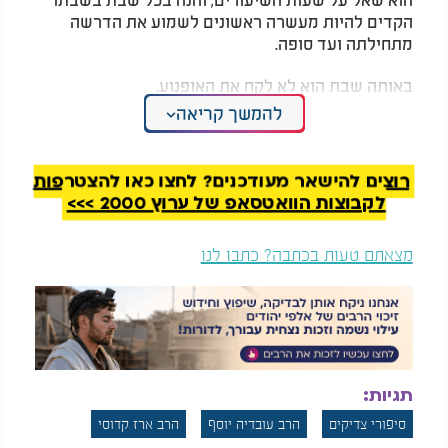
הקדים להיות מעשרה ראשונים לשמוע את הדרשה
מתחילתה ועד סופה.
באותה שבת הוא לא לקח את האופנוע.
להמשך קריאה
אמר מרן: "נגשתי אל בעל האופנוע, לא דיברתי איתו על
שבת, אבל הוא מעצמו הבין שזה לא מתאים לנהוג כך
בשבת..."
רוצים להישאר מעודכנים? לחצו כאן להצטרפות
לקבוצות הוואטסאפ של ערוץ 2000 >>>
המלצות נוספות
מצאתם טעות בכתבה? כתבו לנו
מסר לחיילים מהרב
חשיפה מרטיטה: מרן
עובדיה יוסף זצ"ל!
הרב עובדיה נפגש עם
תגיות:
"זורקים עליהם טילים"
המשיח בחלומו
סיפורי צדיקים
הרב עובדיה יוסף
הרב ארז קדוסי