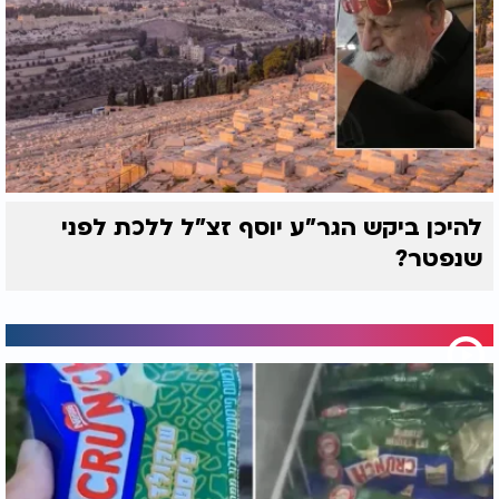
להיכן ביקש הגר"ע יוסף זצ"ל ללכת לפני
שנפטר?
תודה לזמר השיר המרגש של אמיר אליהו למרן זצ"ל: