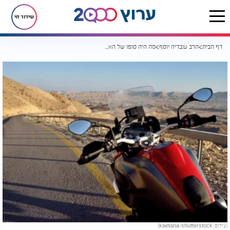
שידור חי
דף הבית
הרב עובדיה יוסף
מה היה סופו של האופנוען שנהג להפריע לדרשה של מרן?
(צילום: kaetana/shutterstock)