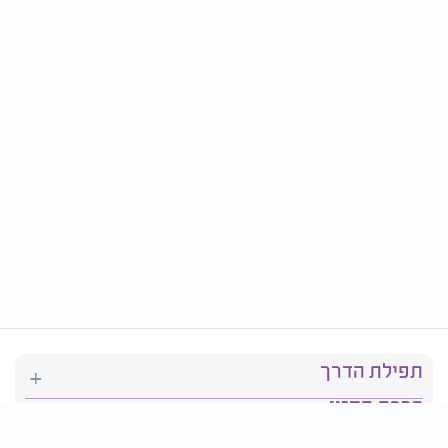
תפילת הדרך
ברכת המזון
יהדות