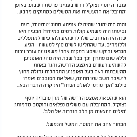
עובדיה יוסף זצוק"ל דרש בענייני פרשת השבוע, באופן
'מתובל' את המעשיות ואת המשלים כמתוקים מדבש.
והנה היה יהודי שהיה לו אופנוע מסוג 'טוסטוס', בעת
נסיעתו היה משמיע קולות רמים במיוחד! הבעיה היא
שזה היה התחביב שלו להשמיע ולהרעיש למתפללים
וללומדים, עד שהחליטו לשים סוף למעשיו - הגיע
הגבאי וביקש שיסע במקום אחר! משפט זה עורר ויכוח
וללא שום פתרון, וכך בכל שבת היה נוהג האופנוען
להשמיע רעשים באמצע הדרשה, והנה באחת
מהשבתות ראה בעל האופנוע התקהלות גדולה מחוץ
לישיבה חשב שזו חתונה, שאל את הסובבים ואמרו
כולם: "הנך מוזמן לאולם הגדול" ואז קרה הדבר הבא...
הוא שמע את אמצע הדרשה של מרן עובדיה יוסף
זצוק"ל, המתובלת עם משלים נפלאים והוקסם מדמותו!
'מילים היוצאות מן הלב חודרות אל הלב'.
הבחור אהב את המוסר, המשל והנמשל.
הוא שאל על שעות השיעורים, והנה בכל שבת בשבתו