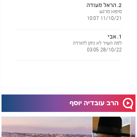
2. הראל מעודה
54 ספרים לזכות את עם ישראל, ועוד כתבי יד רבים הוא
גם קירב וראה בכל יהודי אור של ממש.
סיפוא מרגש
11/10/21 10:07
הוא כיתת את רגליו בכל אתר ואתר בארץ ובעולם כדי
לקרב את הלבבות לאבינו שבשמיים לתשובה שלמה
1. אבי
מאהבה. הוא היה למען תורתנו הקדושה 'כי היא חייך
למה השיר לא ניתן להורדה
ואורך ימיך'.
28/10/22 03:05
הצב"י ארז קדוסי.
הרב עובדיה יוסף